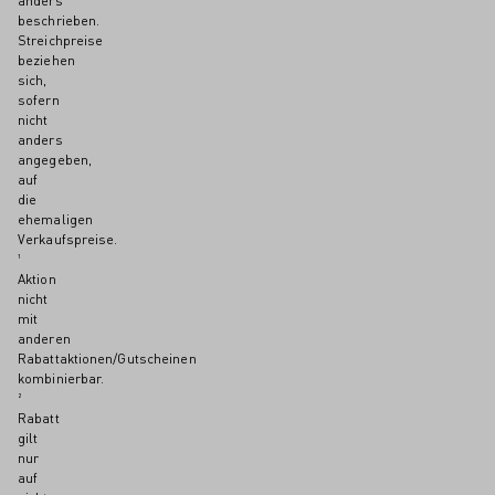
anders
beschrieben.
Streichpreise
beziehen
sich,
sofern
nicht
anders
angegeben,
auf
die
ehemaligen
Verkaufspreise.
¹
Aktion
nicht
mit
anderen
Rabattaktionen/Gutscheinen
kombinierbar.
²
Rabatt
gilt
nur
auf