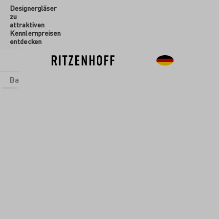
Designergläser
inhalt springen
zu
attraktiven
Kennlernpreisen
entdecken
Basics
Sets
Themenwelten
Glasformen
Neu
Sale
Glasformen
/
Aperitifgläser
ART