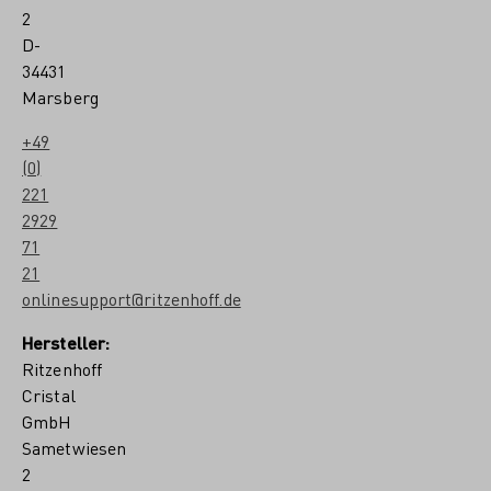
l
2
M
D-
u
34431
b
a
Marsberg
z
a
+49
(0)
221
2929
71
21
onlinesupport@ritzenhoff.de
Hersteller:
Ritzenhoff
Cristal
GmbH
Sametwiesen
2