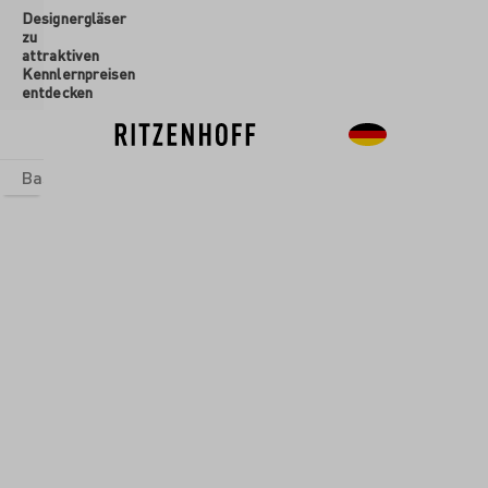
Designergläser
inhalt springen
zu
attraktiven
Kennlernpreisen
entdecken
Basics
Sets
Themenwelten
Glasformen
Neu
Sale
ASTRO