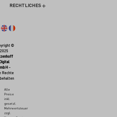
RECHTLICHES
yright ©
2025
tzenhoff
Digital
GmbH
–
e Rechte
behalten
Alle
Preise
inkl.
gesetzl.
Mehrwertsteuer
zzgl.