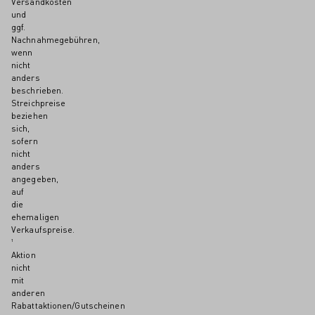
Versandkosten
und
ggf.
Nachnahmegebühren,
wenn
nicht
anders
beschrieben.
Streichpreise
beziehen
sich,
sofern
nicht
anders
angegeben,
auf
die
ehemaligen
Verkaufspreise.
¹
Aktion
nicht
mit
anderen
Rabattaktionen/Gutscheinen