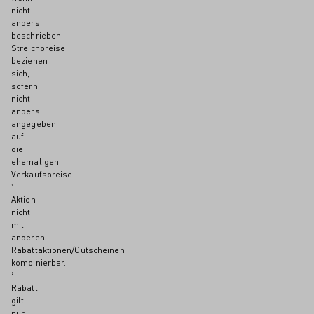
nicht
anders
beschrieben.
Streichpreise
beziehen
sich,
sofern
nicht
anders
angegeben,
auf
die
ehemaligen
Verkaufspreise.
¹
Aktion
nicht
mit
anderen
Rabattaktionen/Gutscheinen
kombinierbar.
²
Rabatt
gilt
nur