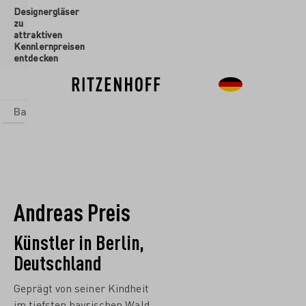
Designergläser
inhalt springen
zu
attraktiven
Kennlernpreisen
entdecken
Basics
Sets
Themenwelten
Glasformen
Neu
Sale
Andreas Preis
Künstler in Berlin,
Deutschland
Geprägt von seiner Kindheit
im tiefsten bayrischen Wald,