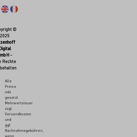
yright ©
2025
tzenhoff
Digital
GmbH
–
e Rechte
behalten
Alle
Preise
inkl.
gesetzl.
Mehrwertsteuer
zzgl.
Versandkosten
und
ggf.
Nachnahmegebühren,
wenn