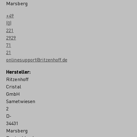
Marsberg
+49
(0)
221
2929
71
21
onlinesupport@ritzenhoff.de
Hersteller:
Ritzenhoff
Cristal
GmbH
Sametwiesen
2
D-
34431
Marsberg