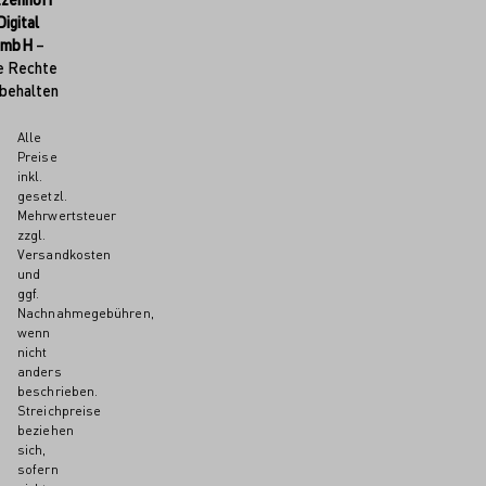
Digital
GmbH
–
e Rechte
behalten
Alle
Preise
inkl.
gesetzl.
Mehrwertsteuer
zzgl.
Versandkosten
und
ggf.
Nachnahmegebühren,
wenn
nicht
anders
beschrieben.
Streichpreise
beziehen
sich,
sofern