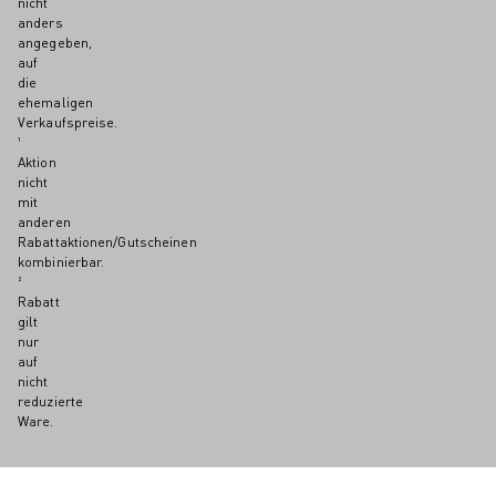
nicht
anders
angegeben,
auf
die
ehemaligen
Verkaufspreise.
¹
Aktion
nicht
mit
anderen
Rabattaktionen/Gutscheinen
kombinierbar.
²
Rabatt
gilt
nur
auf
nicht
reduzierte
Ware.