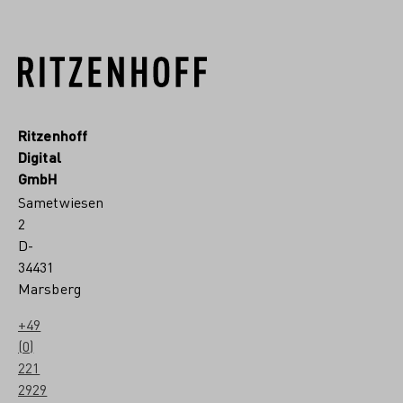
Ritzenhoff
Digital
GmbH
Sametwiesen
2
D-
34431
Marsberg
+49
(0)
221
2929