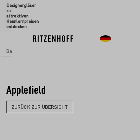
Designergläser
inhalt springen
zu
attraktiven
Kennlernpreisen
entdecken
Basics
Sets
Themenwelten
Glasformen
Neu
Sale
Applefield
ZURÜCK ZUR ÜBERSICHT