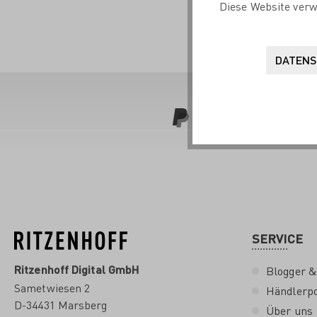
Diese Website verw
DATENS
SERVICE
Ritzenhoff Digital GmbH
Blogger &
Sametwiesen 2
Händlerpo
D-34431 Marsberg
Über uns