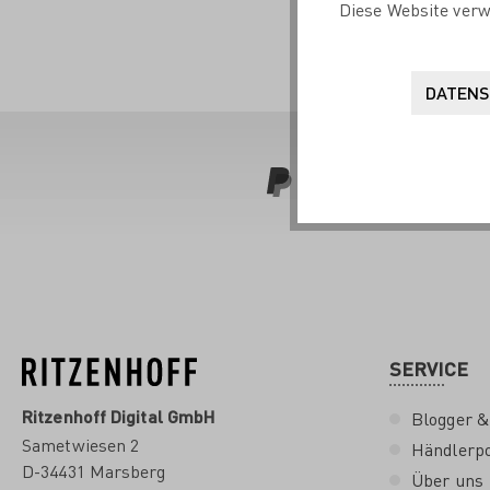
Diese Website verw
DATENS
SERVICE
Ritzenhoff Digital GmbH
Blogger &
Sametwiesen 2
Händlerpo
D-34431 Marsberg
Über uns