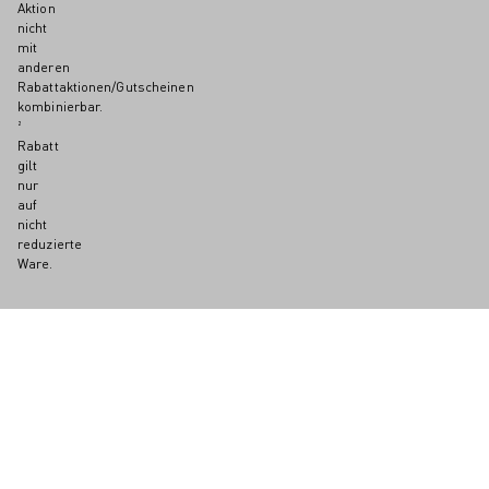
Aktion
nicht
mit
anderen
Rabattaktionen/Gutscheinen
kombinierbar.
²
Rabatt
gilt
nur
auf
nicht
reduzierte
Ware.