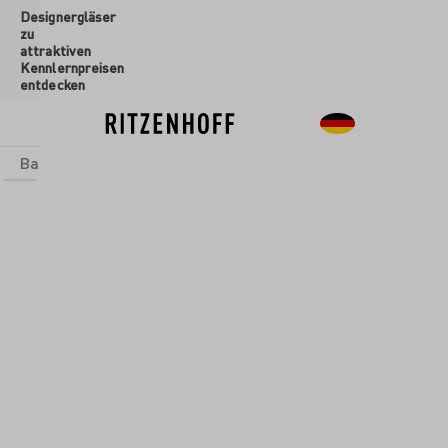
Designergläser
inhalt springen
zu
attraktiven
Kennlernpreisen
entdecken
Basics
Sets
Themenwelten
Glasformen
Neu
Sale
Glasformen
/
Biergläser
ENTDECKER