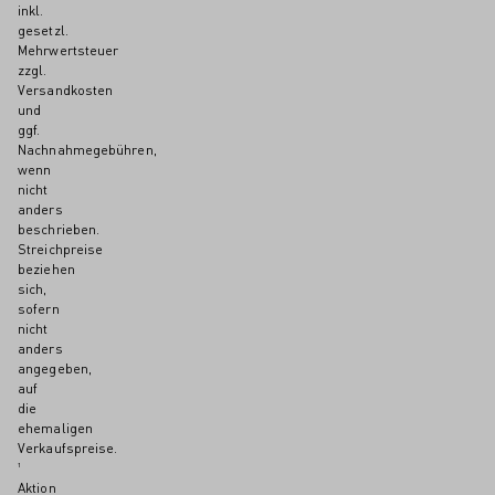
inkl.
gesetzl.
Mehrwertsteuer
zzgl.
Versandkosten
und
ggf.
Nachnahmegebühren,
wenn
nicht
anders
beschrieben.
Streichpreise
beziehen
sich,
sofern
nicht
anders
angegeben,
auf
die
ehemaligen
Verkaufspreise.
¹
Aktion