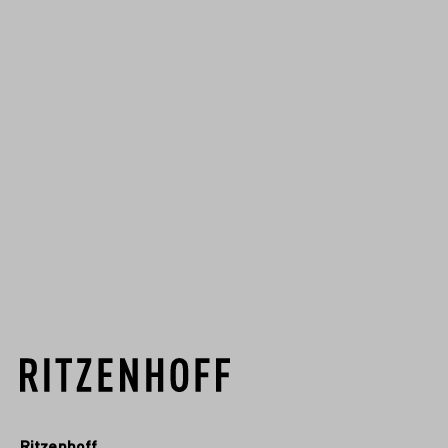
Theresa Kuhlmanns
Begeisterung für guten
Geschmack und schöne Dinge
inspiriert sie zu ihren verspielten
Designs. Ihre Ausbildung zur
Mediengestalterin gibt ihr das
Handwerkszeug an die Hand, um
kreati...
MEHR VON DIESEM DESIGNER
Ritzenhoff