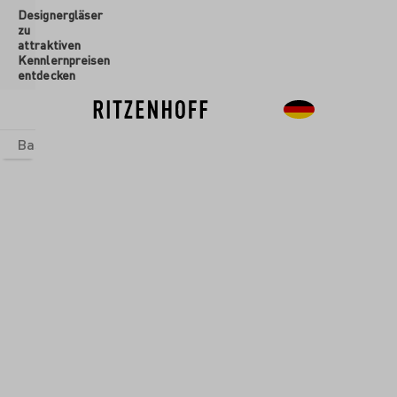
Designergläser
inhalt springen
zu
attraktiven
Kennlernpreisen
entdecken
Basics
Sets
Themenwelten
Glasformen
Neu
Sale
Glasformen
/
Aperitifgläser
ENTDECKER