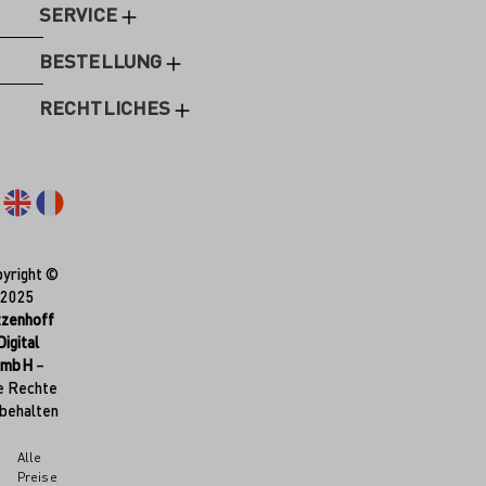
SERVICE
BESTELLUNG
RECHTLICHES
yright ©
2025
tzenhoff
Digital
GmbH
–
e Rechte
behalten
Alle
Preise