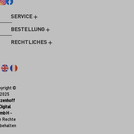
SERVICE
BESTELLUNG
RECHTLICHES
yright ©
2025
tzenhoff
Digital
GmbH
–
e Rechte
behalten