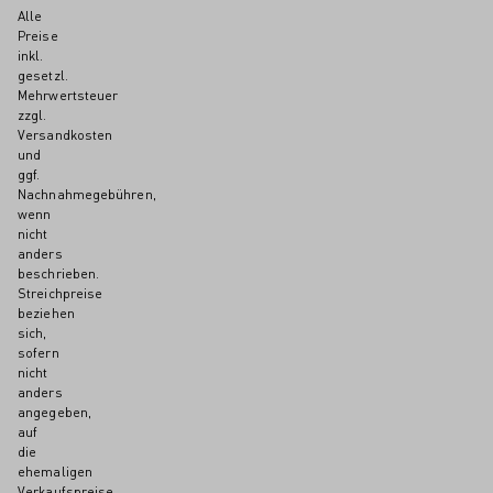
Alle
Preise
inkl.
gesetzl.
Mehrwertsteuer
zzgl.
Versandkosten
und
ggf.
Nachnahmegebühren,
wenn
nicht
anders
beschrieben.
Streichpreise
beziehen
sich,
sofern
nicht
anders
angegeben,
auf
die
ehemaligen
Verkaufspreise.