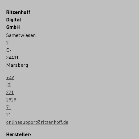
Ritzenhoff
Digital
GmbH
Sametwiesen
2
D-
34431
Marsberg
+49
(0)
221
2929
71
21
onlinesupport@ritzenhoff.de
Hersteller: