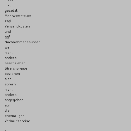
inkl.
gesetzl.
Mehrwertsteuer
zzgl.
Versandkosten
und
ggf.
Nachnahmegebühren,
wenn
nicht
anders
beschrieben.
Streichpreise
beziehen
sich,
sofern
nicht
anders
angegeben,
auf
die
ehemaligen
Verkaufspreise.
¹