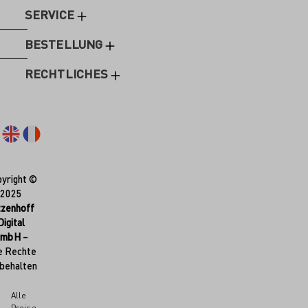
SERVICE
BESTELLUNG
RECHTLICHES
yright ©
2025
tzenhoff
Digital
GmbH
–
e Rechte
behalten
Alle
Preise