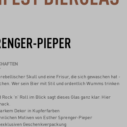
RENGER-PIEPER
CHAFTEN
ellischer Skull und eine Frisur, die sich gewaschen hat -
ichen. Wer sein Bier mit Stil und ordentlich Wumms trinken
ock ’n’ Roll im Blick sagt dieses Glas ganz klar: Hier
mack.
tarkem Dekor in Kupferfarben
hnlichen Motiven von Esther Sprenger-Pieper
er exklusiven Geschenkverpackung