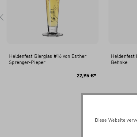
Heldenfest Bierglas #16 von Esther
Heldenfest 
Sprenger-Pieper
Behnke
IN DEN WARENKORB
I
22,95 €*
Diese Website verw