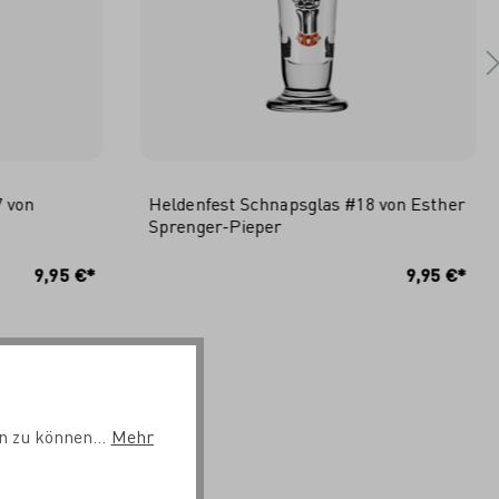
7 von
Heldenfest Schnapsglas #18 von Esther
Sprenger-Pieper
RB
IN DEN WARENKORB
9,95 €*
9,95 €*
n zu können...
Mehr