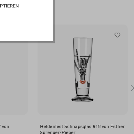
T
EPTIEREN
7 von
Heldenfest Schnapsglas #18 von Esther
Sprenger-Pieper