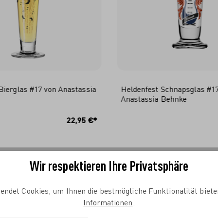
Bierglas #17 von Anastassia
Heldenfest Schnapsglas #1
Anastassia Behnke
N DEN WARENKORB
IN DEN WARENKO
22,95 €*
Wir respektieren Ihre Privatsphäre
endet Cookies, um Ihnen die bestmögliche Funktionalität biete
Informationen
.
DARF ES SONST NOCH ETWAS SEIN?