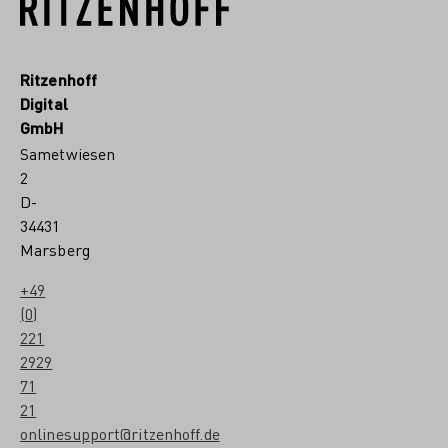
Ritzenhoff
Digital
GmbH
Sametwiesen
2
D-
34431
Marsberg
+49
(0)
221
2929
71
21
onlinesupport@ritzenhoff.de