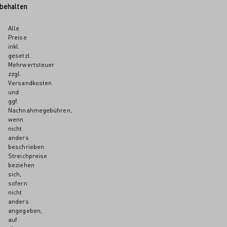
behalten
Alle
Preise
inkl.
gesetzl.
Mehrwertsteuer
zzgl.
Versandkosten
und
ggf.
Nachnahmegebühren,
wenn
nicht
anders
beschrieben.
Streichpreise
beziehen
sich,
sofern
nicht
anders
angegeben,
auf