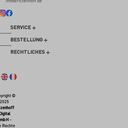
info@ritzenhoff.de
SERVICE
BESTELLUNG
RECHTLICHES
yright ©
2025
tzenhoff
Digital
GmbH
–
e Rechte