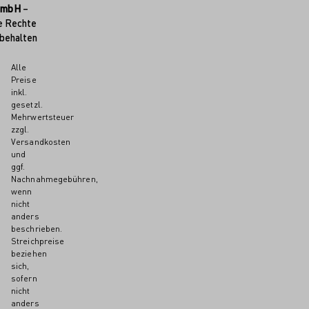
GmbH
–
e Rechte
behalten
Alle
Preise
inkl.
gesetzl.
Mehrwertsteuer
zzgl.
Versandkosten
und
ggf.
Nachnahmegebühren,
wenn
nicht
anders
beschrieben.
Streichpreise
beziehen
sich,
sofern
nicht
anders