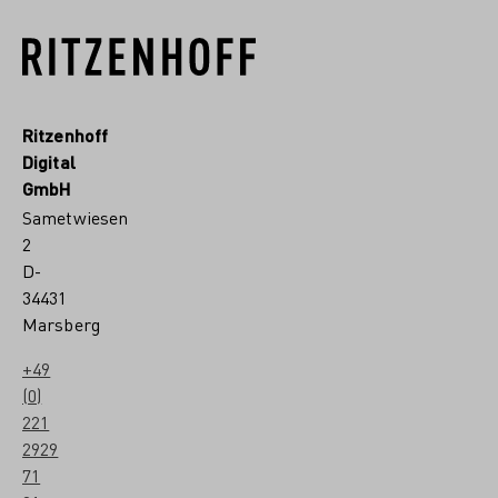
Ritzenhoff
Digital
GmbH
Sametwiesen
2
D-
34431
Marsberg
+49
(0)
221
2929
71