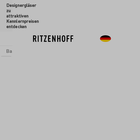
Designergläser
inhalt springen
zu
attraktiven
Kennlernpreisen
entdecken
Basics
Sets
Themenwelten
Glasformen
Neu
Sale
Glasformen
/
Bargläser
HELDENFEST