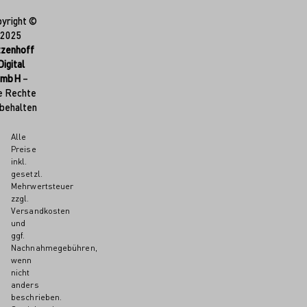
yright ©
2025
tzenhoff
Digital
GmbH
–
e Rechte
behalten
Alle
Preise
inkl.
gesetzl.
Mehrwertsteuer
zzgl.
Versandkosten
und
ggf.
Nachnahmegebühren,
wenn
nicht
anders
beschrieben.