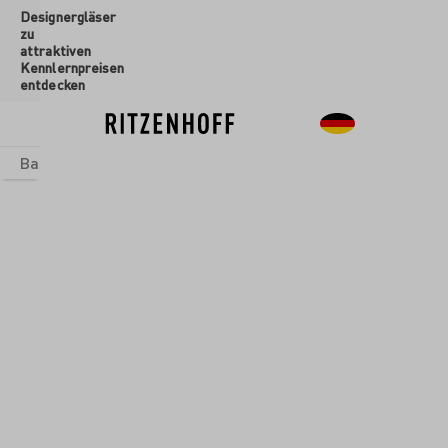
Designergläser
inhalt springen
zu
attraktiven
Kennlernpreisen
entdecken
Basics
Sets
Themenwelten
Glasformen
Neu
Sale
Kollektionen
/
Herzkristall
HERZKRISTALL