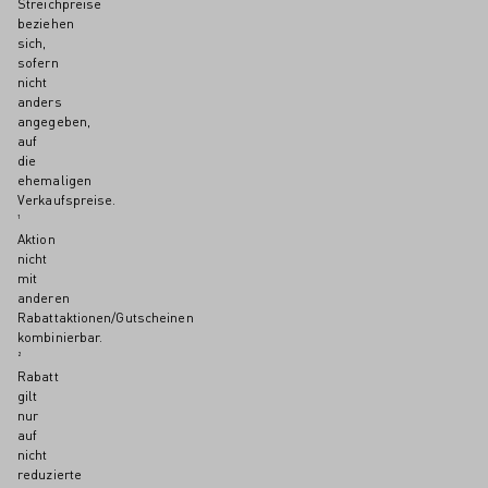
Streichpreise
beziehen
sich,
sofern
nicht
anders
angegeben,
auf
die
ehemaligen
Verkaufspreise.
¹
Aktion
nicht
mit
anderen
Rabattaktionen/Gutscheinen
kombinierbar.
²
Rabatt
gilt
nur
auf
nicht
reduzierte