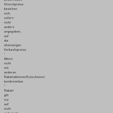
Streichpreise
beziehen
sich,
sofern
nicht
anders
angegeben,
auf
die
ehemaligen
Verkaufspreise.
¹
Aktion
nicht
mit
anderen
Rabattaktionen/Gutscheinen
kombinierbar.
²
Rabatt
gilt
nur
auf
nicht