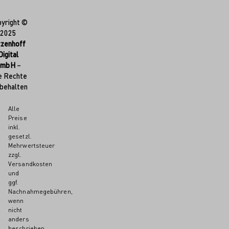
yright ©
2025
tzenhoff
Digital
GmbH
–
e Rechte
behalten
Alle
Preise
inkl.
gesetzl.
Mehrwertsteuer
zzgl.
Versandkosten
und
ggf.
Nachnahmegebühren,
wenn
nicht
anders
beschrieben.