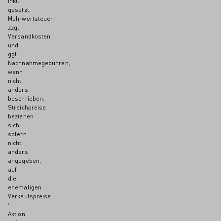
inkl.
gesetzl.
Mehrwertsteuer
zzgl.
Versandkosten
und
ggf.
Nachnahmegebühren,
wenn
nicht
anders
beschrieben.
Streichpreise
beziehen
sich,
sofern
nicht
anders
angegeben,
auf
die
ehemaligen
Verkaufspreise.
¹
Aktion