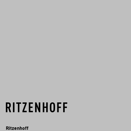
Verspielt, elegant oder kultig –
Ramona Rosenkranz setzt ihre
Ideen auf verschiedenen
Materialien um und beeindruckt
mit ihren Designs auf Glas, die zu
jedem Anlass das passende
Gefühl vermitteln.
MEHR VON DIESEM DESIGNER
Ritzenhoff