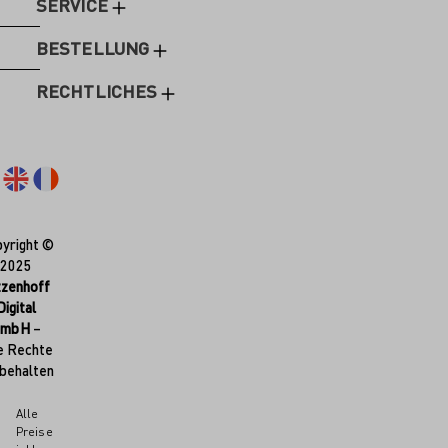
SERVICE
BESTELLUNG
RECHTLICHES
yright ©
2025
tzenhoff
Digital
GmbH
–
e Rechte
behalten
Alle
Preise