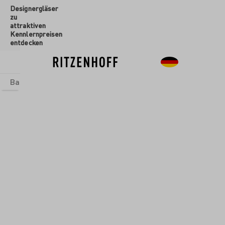
Designergläser
inhalt springen
zu
attraktiven
Kennlernpreisen
entdecken
Basics
Sets
Themenwelten
Glasformen
Neu
Sale
Glasformen
/
Aperitifgläser
OSTERN