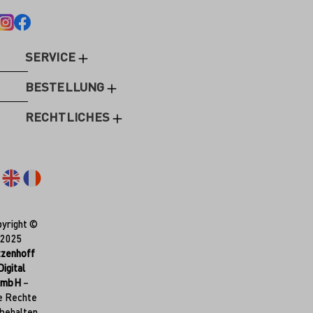
SERVICE
BESTELLUNG
RECHTLICHES
yright ©
2025
tzenhoff
Digital
GmbH
–
e Rechte
behalten