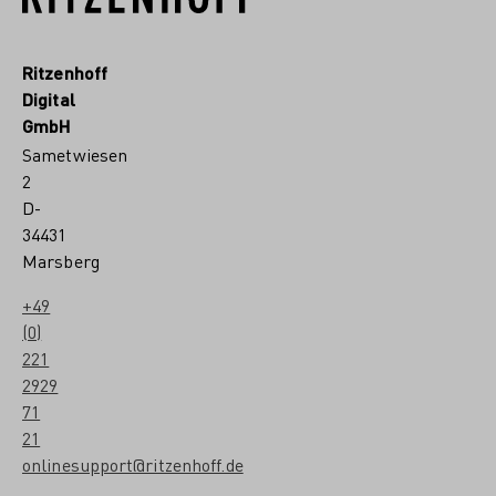
Ritzenhoff
Digital
GmbH
Sametwiesen
2
D-
34431
Marsberg
+49
(0)
221
2929
71
21
onlinesupport@ritzenhoff.de