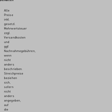
Alle
Preise
inkl.
gesetzl.
Mehrwertsteuer
zzgl.
Versandkosten
und
ggf.
Nachnahmegebühren,
wenn
nicht
anders
beschrieben.
Streichpreise
beziehen
sich,
sofern
nicht
anders
angegeben,
auf
die