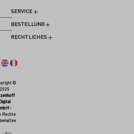
SERVICE
BESTELLUNG
RECHTLICHES
yright ©
2025
tzenhoff
Digital
GmbH
–
e Rechte
behalten
Alle