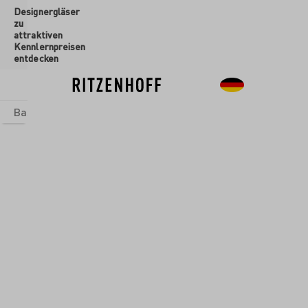
Designergläser
inhalt springen
zu
attraktiven
Kennlernpreisen
entdecken
Basics
Sets
Themenwelten
Glasformen
Neu
Sale
Glasformen
/
Champagnergläser
REITKRISTALL