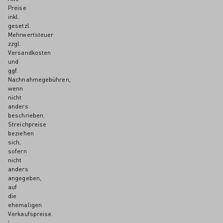
Preise
inkl.
gesetzl.
Mehrwertsteuer
zzgl.
Versandkosten
und
ggf.
Nachnahmegebühren,
wenn
nicht
anders
beschrieben.
Streichpreise
beziehen
sich,
sofern
nicht
anders
angegeben,
auf
die
ehemaligen
Verkaufspreise.
¹