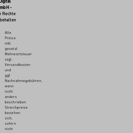
Digital
GmbH
–
e Rechte
behalten
Alle
Preise
inkl.
gesetzl.
Mehrwertsteuer
zzgl.
Versandkosten
und
ggf.
Nachnahmegebühren,
wenn
nicht
anders
beschrieben.
Streichpreise
beziehen
sich,
sofern
nicht