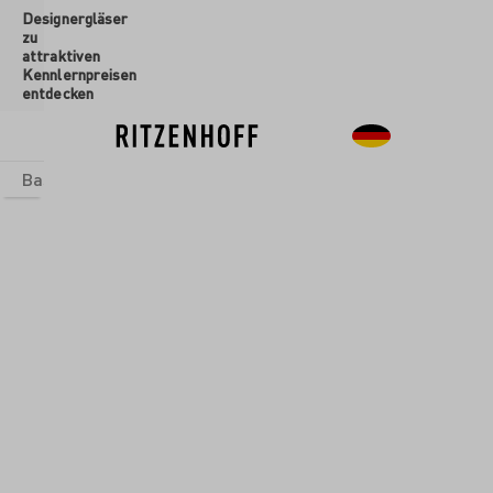
Designergläser
inhalt springen
zu
attraktiven
Kennlernpreisen
entdecken
Basics
Sets
Themenwelten
Glasformen
Neu
Sale
Glasformen
/
Weingläser
REITKRISTALL