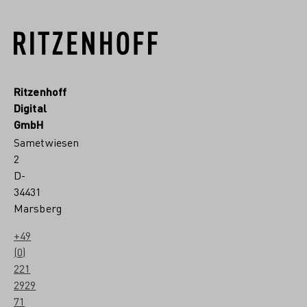
Ritzenhoff
Digital
GmbH
Sametwiesen
2
D-
34431
Marsberg
+49
(0)
221
2929
71