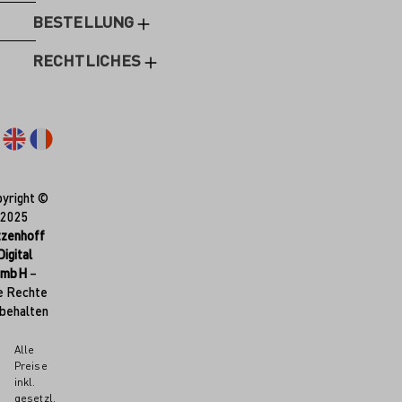
BESTELLUNG
RECHTLICHES
yright ©
2025
tzenhoff
Digital
GmbH
–
e Rechte
behalten
Alle
Preise
inkl.
gesetzl.