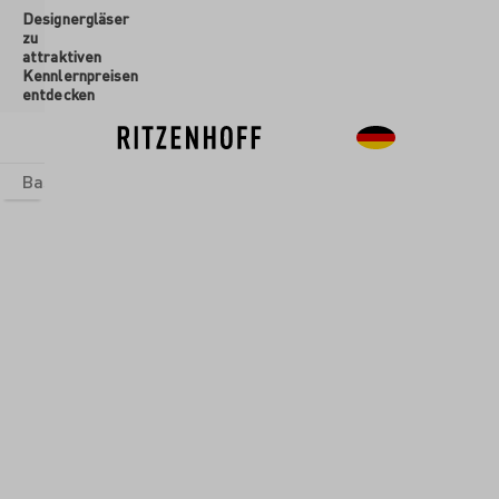
Designergläser
inhalt springen
zu
attraktiven
Kennlernpreisen
entdecken
Basics
Sets
Themenwelten
Glasformen
Neu
Sale
Glasformen
/
Aperitifgläser
SOMMERRAUSCH