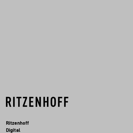
Das Ritzenhoff Design Team
verfolgt einen innovativen Ansatz,
vom ersten Glaskonzept bis zum
Dekor. Unsere Designphilosophie
wird immer wieder auf neue,
kreative Weise auf Glas oder
anderen Materialie...
MEHR VON DIESEM DESIGNER
Ritzenhoff
Digital