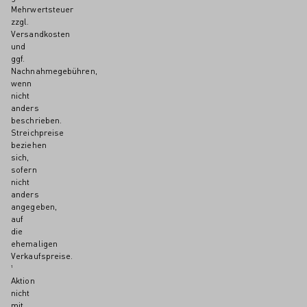
Mehrwertsteuer
zzgl.
Versandkosten
und
ggf.
Nachnahmegebühren,
wenn
nicht
anders
beschrieben.
Streichpreise
beziehen
sich,
sofern
nicht
anders
angegeben,
auf
die
ehemaligen
Verkaufspreise.
¹
Aktion
nicht
mit