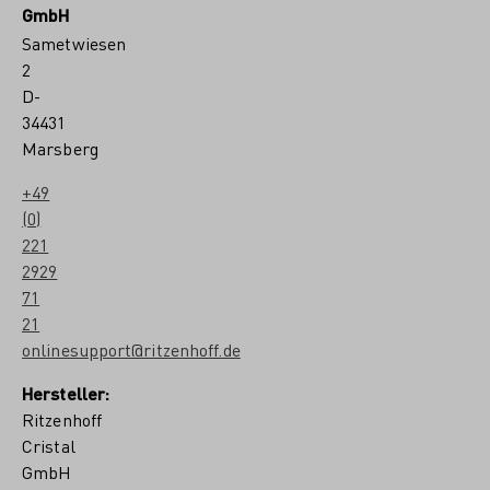
GmbH
Sametwiesen
2
D-
34431
Marsberg
+49
(0)
221
2929
71
21
onlinesupport@ritzenhoff.de
Hersteller:
Ritzenhoff
Cristal
GmbH