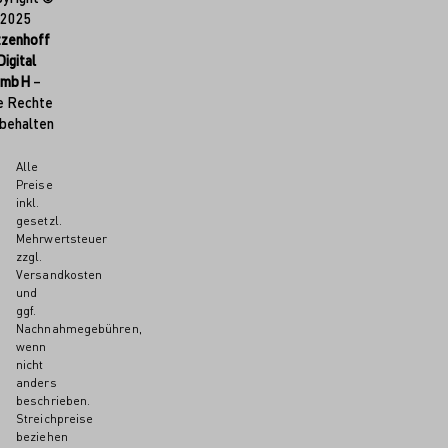
2025
tzenhoff
Digital
GmbH
–
e Rechte
behalten
Alle
Preise
inkl.
gesetzl.
Mehrwertsteuer
zzgl.
Versandkosten
und
ggf.
Nachnahmegebühren,
wenn
nicht
anders
beschrieben.
Streichpreise
beziehen