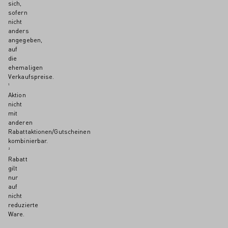
sich,
sofern
nicht
anders
angegeben,
auf
die
ehemaligen
Verkaufspreise.
¹
Aktion
nicht
mit
anderen
Rabattaktionen/Gutscheinen
kombinierbar.
²
Rabatt
gilt
nur
auf
nicht
reduzierte
Ware.