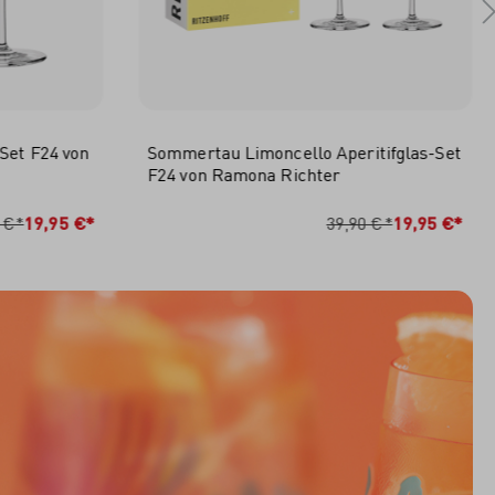
Set F24 von
Sommertau Limoncello Aperitifglas-Set
F24 von Ramona Richter
RB
IN DEN WARENKORB
 €*
19,95 €*
39,90 €*
19,95 €*