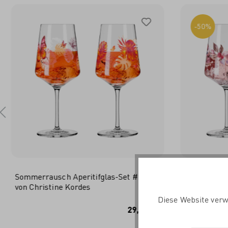
-50%
Sommerrausch Aperitifglas-Set #1, #2
Sommersonet
von Christine Kordes
Carolin Oliv
Diese Website verw
IN DEN WARENKORB
I
29,95 €*