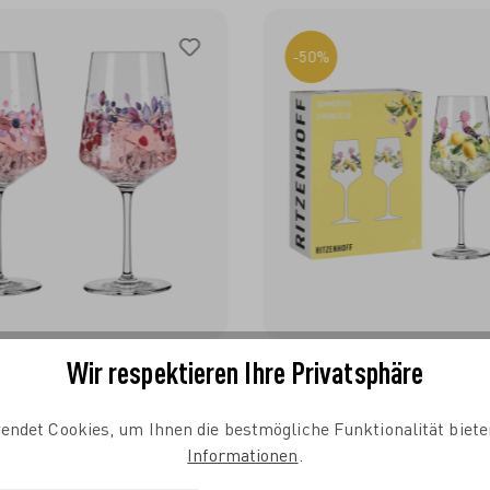
-50%
Wir respektieren Ihre Privatsphäre
t Aperitifglas-Set F23 von
Sommertau Limoncello Aperi
eira
F24 von Ramona Richter
endet Cookies, um Ihnen die bestmögliche Funktionalität biete
N DEN WARENKORB
IN DEN WARENKO
39,90 €*
19,95 €*
39,90
Informationen
.