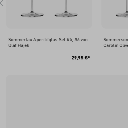
Sommertau Aperitifglas-Set #5, #6 von
Sommersonet
Olaf Hajek
Carolin Oliv
IN DEN WARENKORB
I
29,95 €*