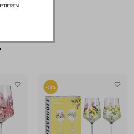
EPTIEREN
T
-50%