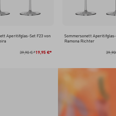
t Aperitifglas-Set F23 von
Sommersonett Aperitifglas-
eira
Ramona Richter
N DEN WARENKORB
IN DEN WARENKO
39,90 €*
19,95 €*
39,90