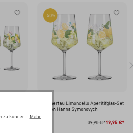
-50%
tifglas-Set
Sommertau Limoncello Aperitifglas-Set
F25 von Hanna Symonovych
n zu können...
Mehr
RB
IN DEN WARENKORB
 €*
19,95 €*
39,90 €*
19,95 €*