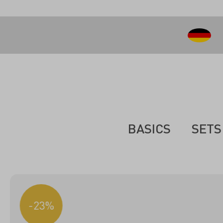
inhalt springen
BASICS
SETS
-23%