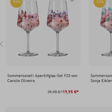
-50%
-50%
Sommersonett Aperitifglas-Set F23 von
Sommersonet
Carolin Oliveira
Sonja Eikle
IN DEN WARENKORB
I
39,90 €*
19,95 €*