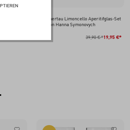
EPTIEREN
tifglas-Set
Sommertau Limoncello Aperitifglas-Set
F25 von Hanna Symonovych
RB
IN DEN WARENKORB
 €*
19,95 €*
39,90 €*
19,95 €*
T