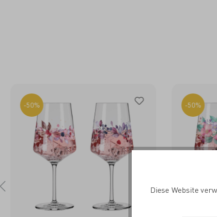
-50%
-50%
Diese Website verw