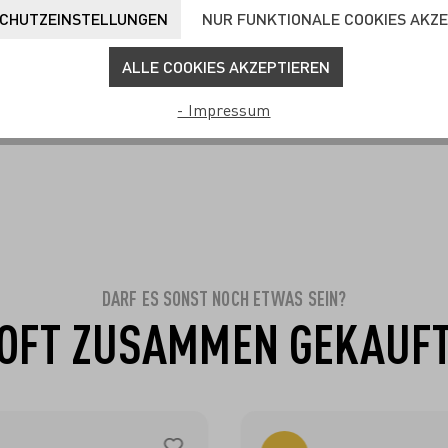
CHUTZEINSTELLUNGEN
NUR FUNKTIONALE COOKIES AKZ
t Aperitifglas-Set F25 von
Sommertau Limoncello Aperi
ALLE COOKIES AKZEPTIEREN
r
F24 von Ramona Richter
N DEN WARENKORB
IN DEN WARENKO
- Impressum
39,90 €*
19,95 €*
39,90
DARF ES SONST NOCH ETWAS SEIN?
OFT ZUSAMMEN GEKAUF