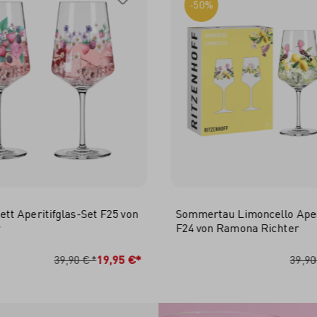
-50%
t Aperitifglas-Set F25 von
Sommertau Limoncello Aperi
r
F24 von Ramona Richter
N DEN WARENKORB
IN DEN WARENKO
39,90 €*
19,95 €*
39,90