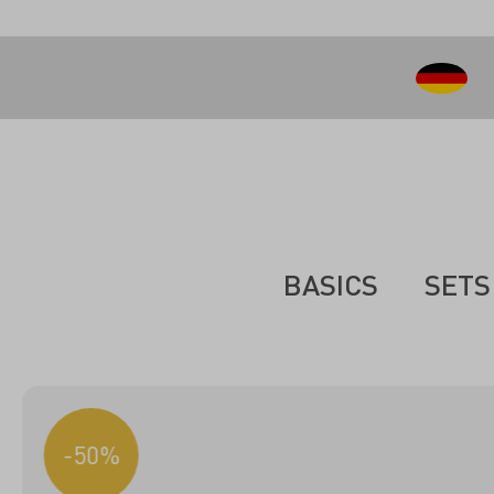
inhalt springen
BASICS
SETS
-50%