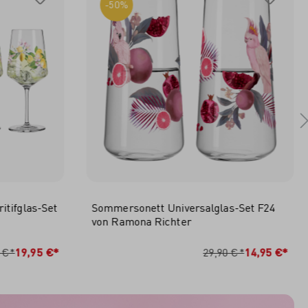
-50%
tifglas-Set
Sommersonett Universalglas-Set F24
von Ramona Richter
RB
IN DEN WARENKORB
 €*
19,95 €*
29,90 €*
14,95 €*