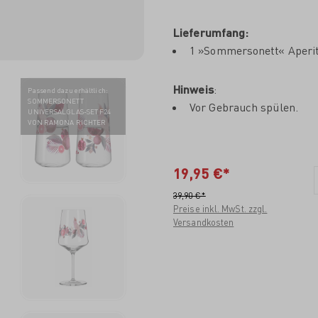
Lieferumfang:
1 »Sommersonett« Aperit
Hinweis
:
Passend dazu erhältlich
:
SOMMERSONETT
Vor Gebrauch spülen.
UNIVERSALGLAS-SET F24
VON RAMONA RICHTER
19,95 €*
39,90 €*
Preise inkl. MwSt. zzgl.
Versandkosten