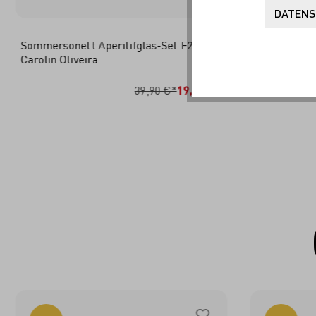
DATENS
Sommersonett Aperitifglas-Set F23 von
Sommersonet
Carolin Oliveira
Sonja Eikle
IN DEN WARENKORB
I
39,90 €*
19,95 €*