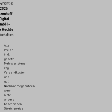
yright ©
2025
tzenhoff
Digital
GmbH
–
e Rechte
behalten
Alle
Preise
inkl.
gesetzl.
Mehrwertsteuer
zzgl.
Versandkosten
und
ggf.
Nachnahmegebühren,
wenn
nicht
anders
beschrieben.
Streichpreise