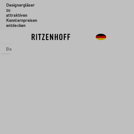
Designergläser
inhalt springen
zu
attraktiven
Kennlernpreisen
entdecken
Basics
Sets
Themenwelten
Glasformen
Neu
Sale
Glasformen
/
Aperitifgläser
SPRÜCHE