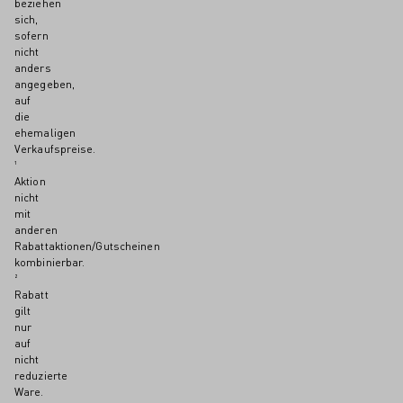
beziehen
sich,
sofern
nicht
anders
angegeben,
auf
die
ehemaligen
Verkaufspreise.
¹
Aktion
nicht
mit
anderen
Rabattaktionen/Gutscheinen
kombinierbar.
²
Rabatt
gilt
nur
auf
nicht
reduzierte
Ware.