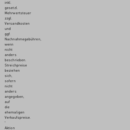
inkl.
gesetzl.
Mehrwertsteuer
zzgl.
Versandkosten
und
ggf.
Nachnahmegebühren,
wenn
nicht
anders
beschrieben.
Streichpreise
beziehen
sich,
sofern
nicht
anders
angegeben,
auf
die
ehemaligen
Verkaufspreise.
¹
Aktion