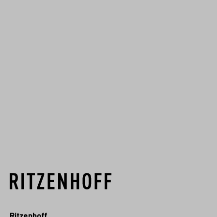
Das Ritzenhoff Design Team
verfolgt einen innovativen Ansatz,
vom ersten Glaskonzept bis zum
Dekor. Unsere Designphilosophie
wird immer wieder auf neue,
kreative Weise auf Glas oder
anderen Materialie...
MEHR VON DIESEM DESIGNER
Ritzenhoff