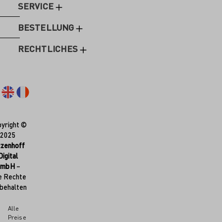
SERVICE
BESTELLUNG
RECHTLICHES
yright ©
2025
tzenhoff
Digital
GmbH
–
e Rechte
behalten
Alle
Preise