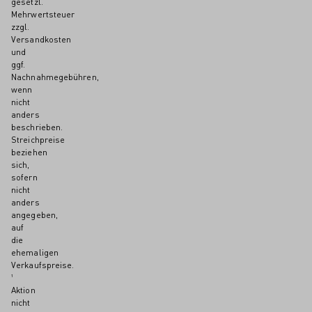
gesetzl.
Mehrwertsteuer
zzgl.
Versandkosten
und
ggf.
Nachnahmegebühren,
wenn
nicht
anders
beschrieben.
Streichpreise
beziehen
sich,
sofern
nicht
anders
angegeben,
auf
die
ehemaligen
Verkaufspreise.
¹
Aktion
nicht