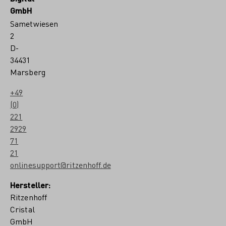
GmbH
Sametwiesen
2
D-
34431
Marsberg
+49
(0)
221
2929
71
21
onlinesupport@ritzenhoff.de
Hersteller:
Ritzenhoff
Cristal
GmbH