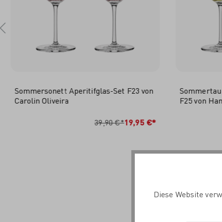
Sommersonett Aperitifglas-Set F23 von
Sommertau L
Carolin Oliveira
F25 von Ha
IN DEN WARENKORB
I
39,90 €*
19,95 €*
Diese Website verw