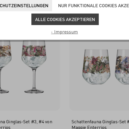
OFT ZUSAMMEN GEKAUF
CHUTZEINSTELLUNGEN
NUR FUNKTIONALE COOKIES AKZ
ALLE COOKIES AKZEPTIEREN
- Impressum
na Ginglas-Set #3, #4 von
Schattenfauna Ginglas-Set #
rrios
Maggie Enterrios