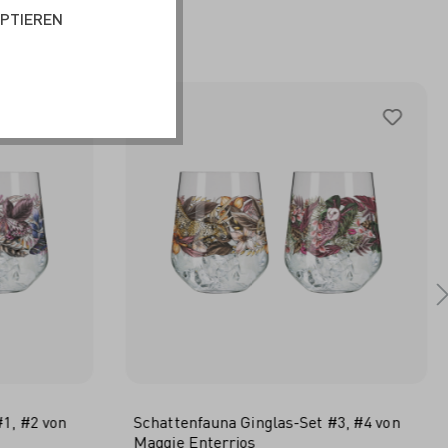
T
EPTIEREN
1, #2 von
Schattenfauna Ginglas-Set #3, #4 von
Maggie Enterrios