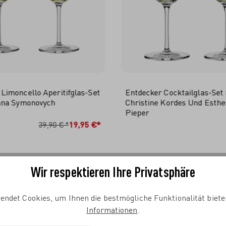
imoncello Aperitifglas-Set
Entdecker Cocktailglas-Set
nna Symonovych
Christine Kordes Und Esthe
Pieper
N DEN WARENKORB
IN DEN WARENKO
39,90 €*
19,95 €*
Wir respektieren Ihre Privatsphäre
endet Cookies, um Ihnen die bestmögliche Funktionalität biete
Informationen
.
DARF ES SONST NOCH ETWAS SEIN?