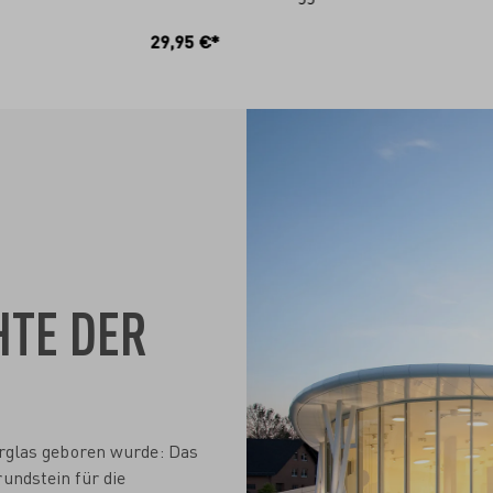
N DEN WARENKORB
IN DEN WARENKO
29,95 €*
HTE DER
nerglas geboren wurde: Das
undstein für die