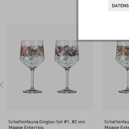
DATENS
Schattenfauna Ginglas-Set #1, #2 von
Schattenfau
Maggie Enterrios
Maggie Ente