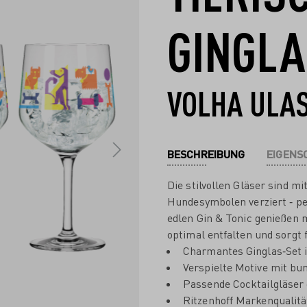
GINGLA
VOLHA ULA
BESCHREIBUNG
EIGENS
Die stilvollen Gläser sind m
Hundesymbolen verziert ‐ per
edlen Gin & Tonic genießen 
optimal entfalten und sorgt
Charmantes Ginglas‐Set 
Verspielte Motive mit b
Passende Cocktailgläser 
Ritzenhoff Markenqualitä