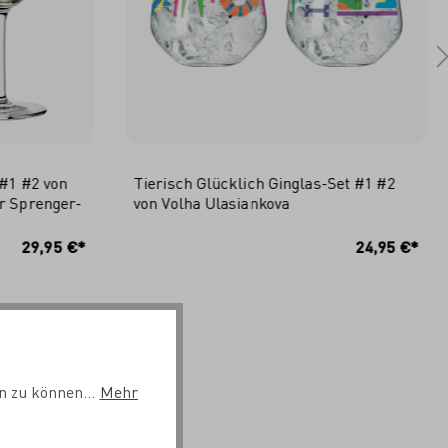
 #1 #2 von
Tierisch Glücklich Ginglas-Set #1 #2
r Sprenger-
von Volha Ulasiankova
RB
IN DEN WARENKORB
29,95 €*
24,95 €*
n zu können...
Mehr