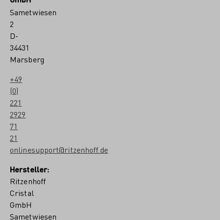
f
Sametwiesen
f
D
2
e
D-
s
34431
i
g
Marsberg
n
T
+49
e
(0)
a
221
m
2929
71
21
onlinesupport@ritzenhoff.de
Hersteller:
Ritzenhoff
Cristal
GmbH
Sametwiesen