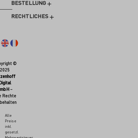
BESTELLUNG
RECHTLICHES
yright ©
2025
tzenhoff
Digital
GmbH
–
e Rechte
behalten
Alle
Preise
inkl.
gesetzl.
Mehrwertsteuer