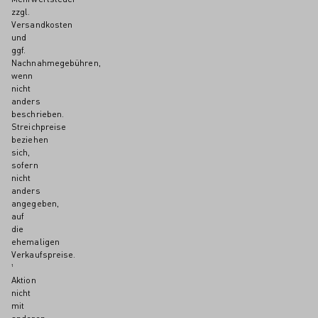
zzgl.
Versandkosten
und
ggf.
Nachnahmegebühren,
wenn
nicht
anders
beschrieben.
Streichpreise
beziehen
sich,
sofern
nicht
anders
angegeben,
auf
die
ehemaligen
Verkaufspreise.
¹
Aktion
nicht
mit