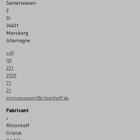
o
Sametwiesen
c
2
k
D-
e
b
34431
r
Marsberg
a
Allemagne
n
d
+49
(0)
221
2929
71
21
onlinesupport@ritzenhoff.de
Fabricant
:
Ritzenhoff
Cristal