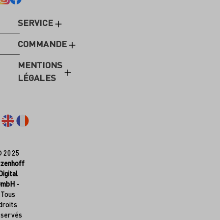
SERVICE
COMMANDE
MENTIONS
LÉGALES
© 2025
tzenhoff
Digital
GmbH
-
Tous
droits
éservés