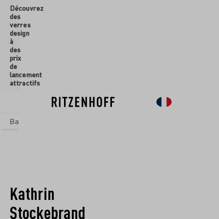
Découvrez
ontenu principal
des
verres
design
à
des
prix
de
lancement
attractifs
Basics
Sets
Univers thématiques
Verres
Nouveau
So
Kathrin
Stockebrand