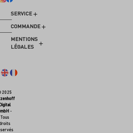
SERVICE
COMMANDE
MENTIONS
LÉGALES
© 2025
tzenhoff
Digital
GmbH
-
Tous
droits
éservés