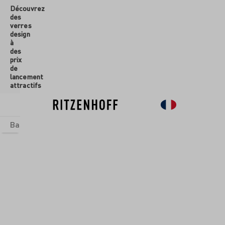
Découvrez
ontenu principal
des
verres
design
à
des
prix
de
lancement
attractifs
Basics
Sets
Univers thématiques
Verres
Nouveau
So