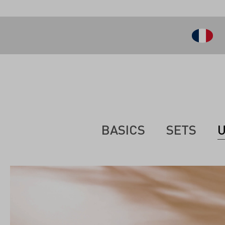
ontenu principal
BASICS
SETS
U