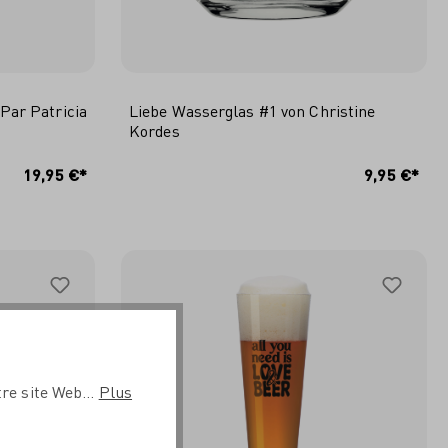
Par Patricia
Liebe Wasserglas #1 von Christine
Kordes
ER
AJOUTER AU PANIER
19,95 €*
9,95 €*
re site Web...
Plus