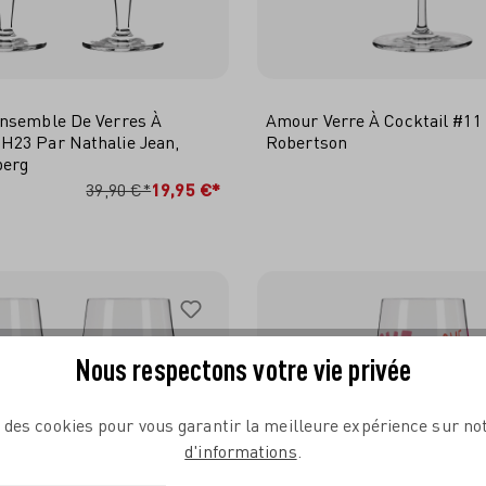
nsemble De Verres À
Amour Verre À Cocktail #11 
23 Par Nathalie Jean,
Robertson
berg
JOUTER AU PANIER
AJOUTER AU PANI
39,90 €*
19,95 €*
Nous respectons votre vie privée
e des cookies pour vous garantir la meilleure expérience sur not
d'informations
.