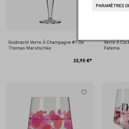
PARAMÈTRES DE
Goldnacht Verre À Champagne #1 De
Verre À Coc
Thomas Marutschke
Fatema
AJOUTER AU PANIER
A
22,95 €*