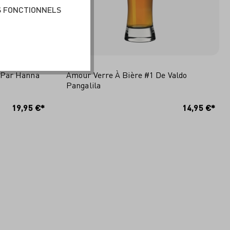
S FONCTIONNELS
 Par Hanna
Amour Verre À Bière #1 De Valdo
Pangalila
ER
AJOUTER AU PANIER
19,95 €*
14,95 €*