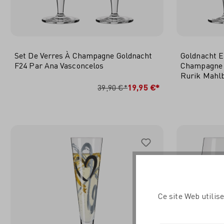
Set De Verres À Champagne Goldnacht
Goldnacht E
F24 Par Ana Vasconcelos
Champagne H
Rurik Mahl
AJOUTER AU PANIER
A
39,90 €*
19,95 €*
Ce site Web utilis