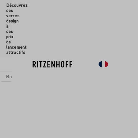
Découvrez
ontenu principal
des
verres
design
à
des
prix
de
lancement
attractifs
Basics
Sets
Univers thématiques
Verres
Nouveau
So
Verres
/
Verres