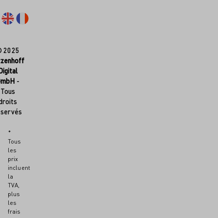
© 2025
tzenhoff
Digital
GmbH
-
Tous
droits
éservés
*
Tous
les
prix
incluent
la
TVA,
plus
les
frais