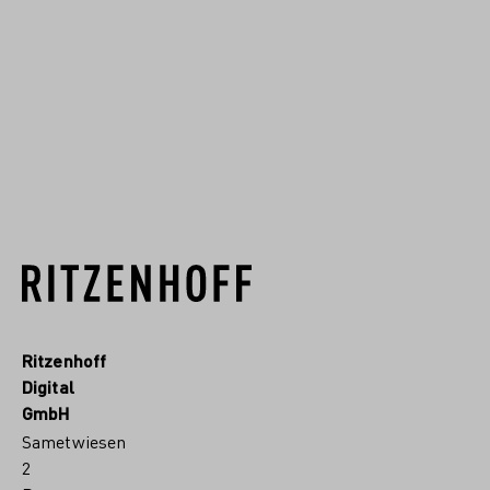
Deutschlands entwickelt. Seit
1904 fertigen wir im Sauerland
hochwertiges Kristallgla...
RITZENHOFF.MORE
Ritzenhoff
Digital
GmbH
Sametwiesen
2