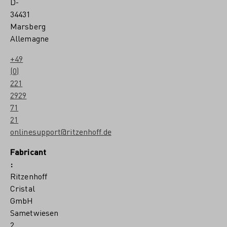
D-
34431
Marsberg
Allemagne
+49
(0)
221
2929
71
21
onlinesupport@ritzenhoff.de
Fabricant
:
Ritzenhoff
Cristal
GmbH
Sametwiesen
2