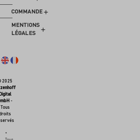
COMMANDE
MENTIONS
LÉGALES
© 2025
tzenhoff
Digital
GmbH
-
Tous
droits
éservés
*
Tous