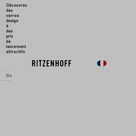
Découvrez
ontenu principal
des
verres
design
à
des
prix
de
lancement
attractifs
Basics
Sets
Univers thématiques
Verres
Nouveau
So
Verres
/
Verres