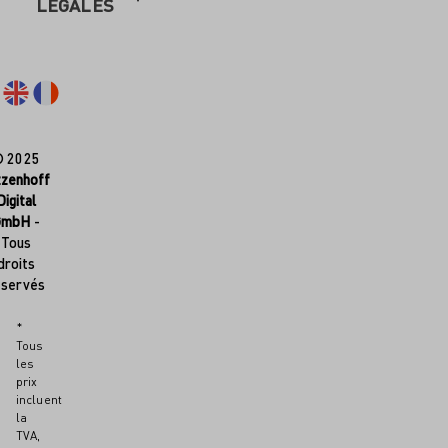
LÉGALES
© 2025
tzenhoff
Digital
GmbH
-
Tous
droits
éservés
*
Tous
les
prix
incluent
la
TVA,