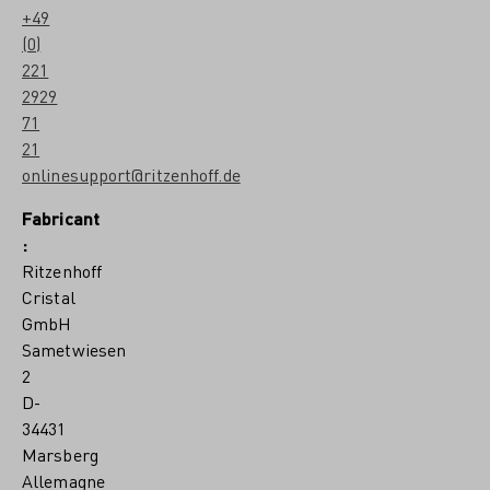
+49
(0)
221
2929
71
21
onlinesupport@ritzenhoff.de
Fabricant
:
Ritzenhoff
Cristal
GmbH
Sametwiesen
2
D-
34431
Marsberg
Allemagne