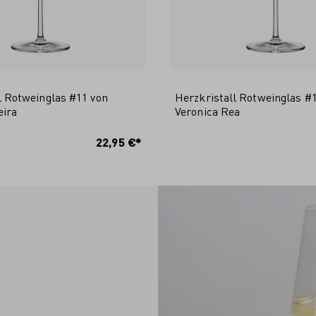
l Rotweinglas #11 von
Herzkristall Rotweinglas #
eira
Veronica Rea
N DEN WARENKORB
IN DEN WARENKO
22,95 €*