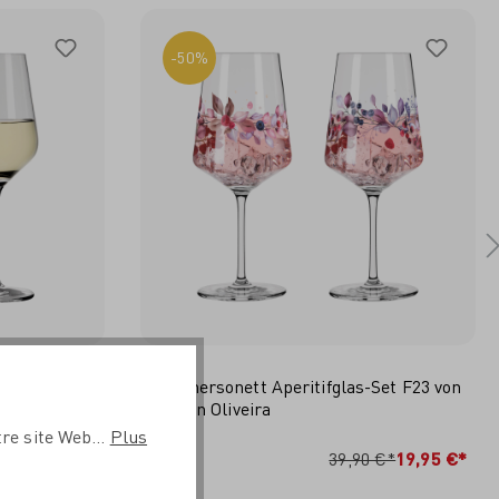
-50%
 #2 von
Sommersonett Aperitifglas-Set F23 von
Carolin Oliveira
re site Web...
Plus
RB
IN DEN WARENKORB
29,95 €*
39,90 €*
19,95 €*