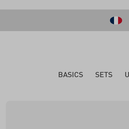
ontenu principal
BASICS
SETS
U