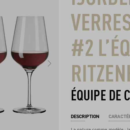
VERRES
#2 L’É
RITZEN
ÉQUIPE DE 
DESCRIPTION
CARACTÉR
La nature comme modèle : le