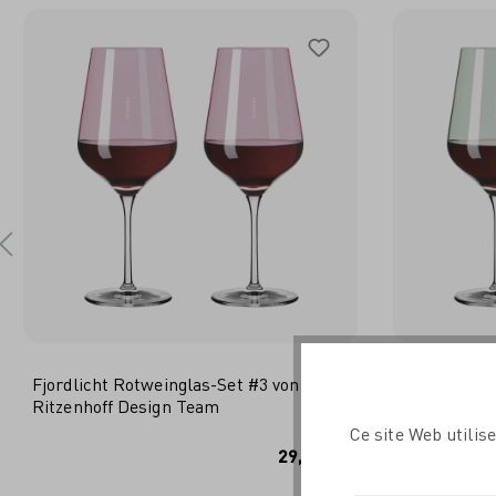
Fjordlicht Rotweinglas-Set #3 von
Fjordlicht 
Ritzenhoff Design Team
Ritzenhoff 
Ce site Web utilis
IN DEN WARENKORB
I
29,95 €*