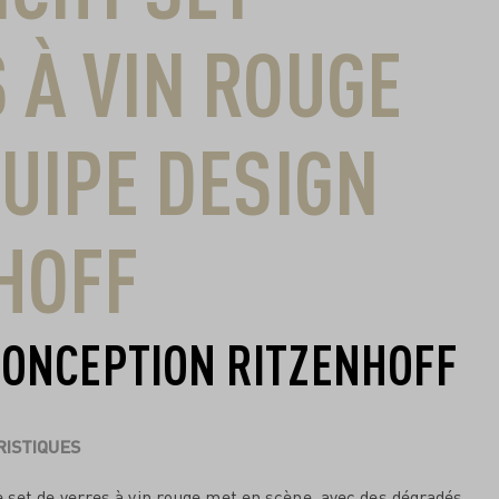
 À VIN ROUGE
QUIPE DESIGN
HOFF
CONCEPTION RITZENHOFF
ISTIQUES
 set de verres à vin rouge met en scène, avec des dégradés