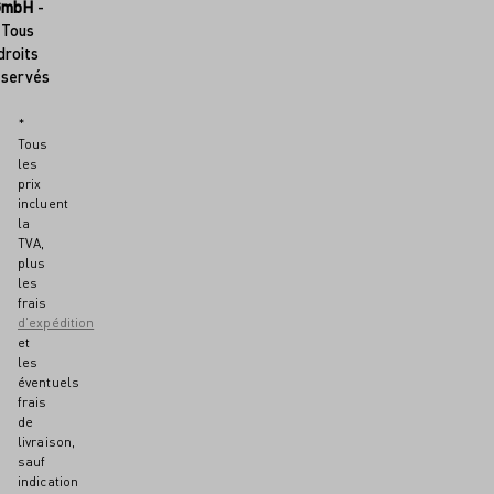
GmbH
-
Tous
droits
éservés
*
Tous
les
prix
incluent
la
TVA,
plus
les
frais
d'expédition
et
les
éventuels
frais
de
livraison,
sauf
indication