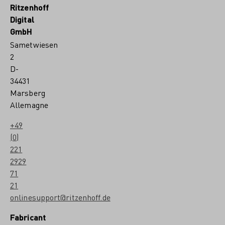
Ritzenhoff
Digital
GmbH
Sametwiesen
2
D-
34431
Marsberg
Allemagne
+49
(0)
221
2929
71
21
onlinesupport@ritzenhoff.de
Fabricant