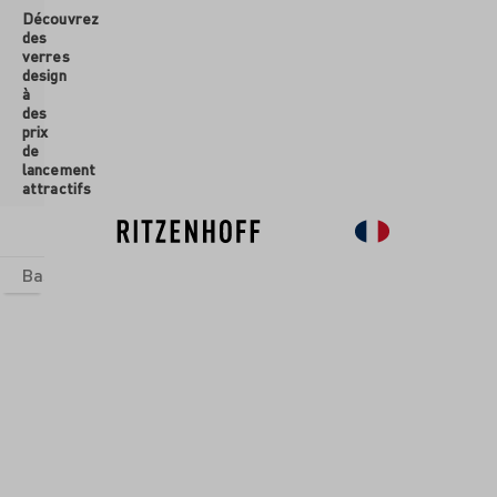
Découvrez
ontenu principal
des
verres
design
à
des
prix
de
lancement
attractifs
Basics
Sets
Univers thématiques
Verres
Nouveau
So
Verres
/
Flûtes à