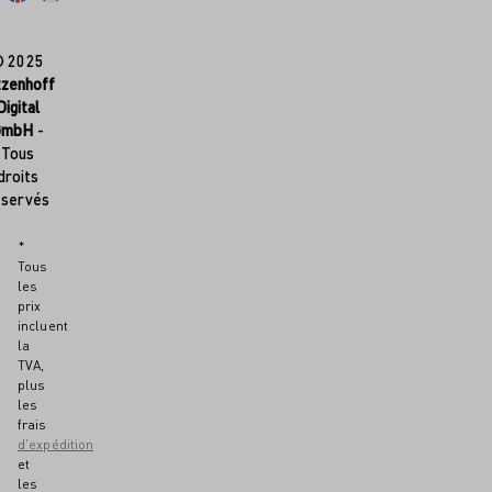
© 2025
tzenhoff
Digital
GmbH
-
Tous
droits
éservés
*
Tous
les
prix
incluent
la
TVA,
plus
les
frais
d'expédition
et
les