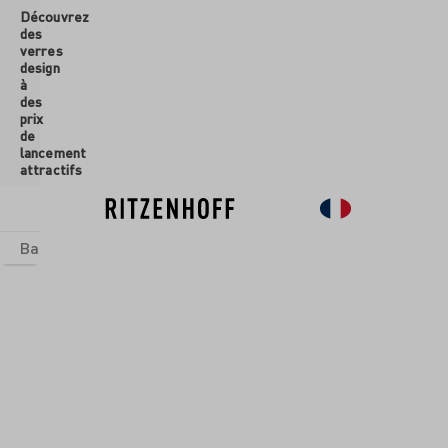
Découvrez
ontenu principal
des
verres
design
à
des
prix
de
lancement
attractifs
Basics
Sets
Univers thématiques
Verres
Nouveau
So
-30%
-30%
-30%
-30%
-30%
-30%
-30%
Verres
/
Verres