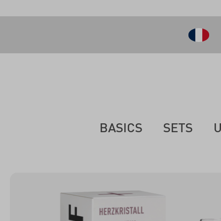
ontenu principal
BASICS
SETS
U