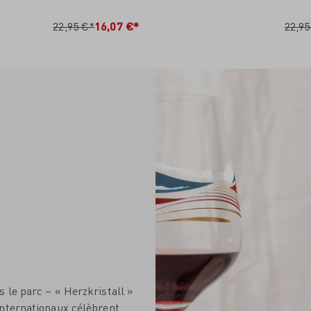
N DEN WARENKORB
IN DEN WARENKO
22,95 €*
16,07 €*
22,95
 le parc – « Herzkristall »
internationaux célèbrent