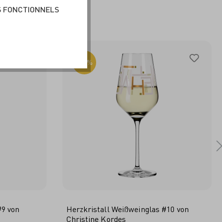
BLE
S FONCTIONNELS
-30%
#9 von
Herzkristall Weißweinglas #10 von
Christine Kordes