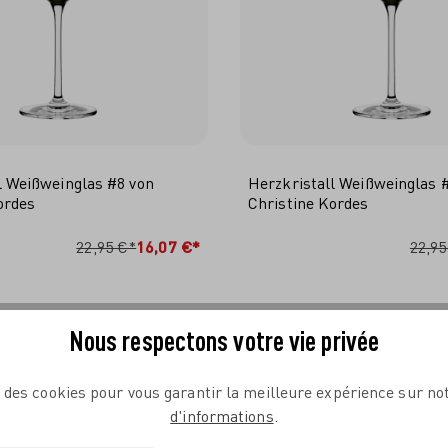
l Weißweinglas #8 von
Herzkristall Weißweinglas 
ordes
Christine Kordes
N DEN WARENKORB
IN DEN WARENKO
22,95 €*
16,07 €*
22,95
Nous respectons votre vie privée
e des cookies pour vous garantir la meilleure expérience sur not
d'informations
.
COMPLÉTEZ VOTRE TABLE