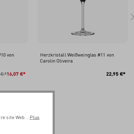
#10 von
Herzkristall Weißweinglas #11 von
Carolin Oliveira
RB
IN DEN WARENKORB
 €*
16,07 €*
22,95 €*
re site Web...
Plus