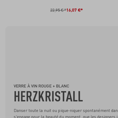
IN DEN WARENKORB
I
22,95 €*
16,07 €*
VERRE À VIN ROUGE + BLANC
HERZKRISTALL
Danser toute la nuit ou pique-niquer spontanément dans
s'engage pour la beauté du moment, que les designers 