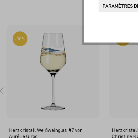
SO
PARAMÈTRES DE
-30%
-30%
Herzkristall Weißweinglas #7 von
Herzkristal
Aurélie Girod
Christine K