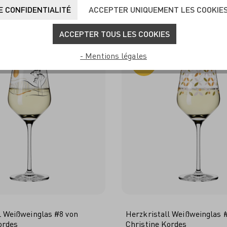
UVENT ACHETÉS ENSEM
 CONFIDENTIALITÉ
ACCEPTER UNIQUEMENT LES COOKIE
ACCEPTER TOUS LES COOKIES
- Mentions légales
-31%
l Weißweinglas #8 von
Herzkristall Weißweinglas 
ordes
Christine Kordes