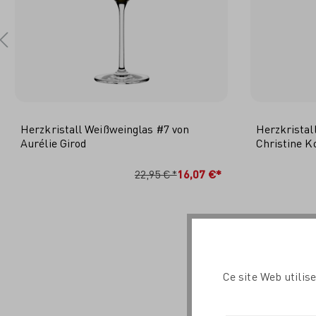
Herzkristall Weißweinglas #7 von
Herzkristal
Aurélie Girod
Christine K
IN DEN WARENKORB
I
22,95 €*
16,07 €*
Ce site Web utilis