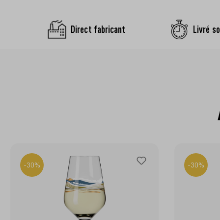
Direct fabricant
Livré so
-30%
-30%