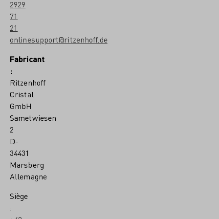
2929
71
21
onlinesupport@ritzenhoff.de
Fabricant
:
Ritzenhoff
Cristal
GmbH
Sametwiesen
2
D-
34431
Marsberg
Allemagne
Siège
: