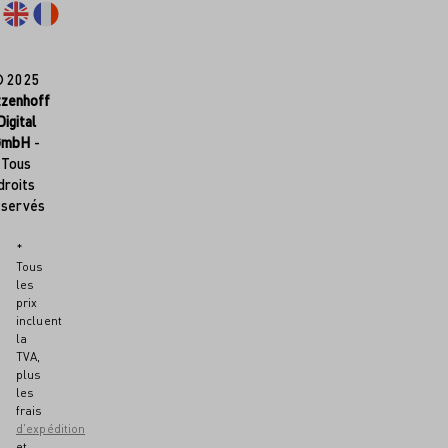
© 2025
tzenhoff
Digital
GmbH
-
Tous
droits
éservés
*
Tous
les
prix
incluent
la
TVA,
plus
les
frais
d'expédition
et