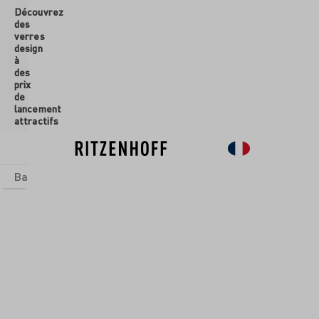
Découvrez
ontenu principal
des
verres
design
à
des
prix
de
lancement
attractifs
Basics
Sets
Univers thématiques
Verres
Nouveau
So
-30%
-30%
-30%
-30%
-30%
-30%
-30%
-30%
-30%
-30%
Collections
/
Herzkristall