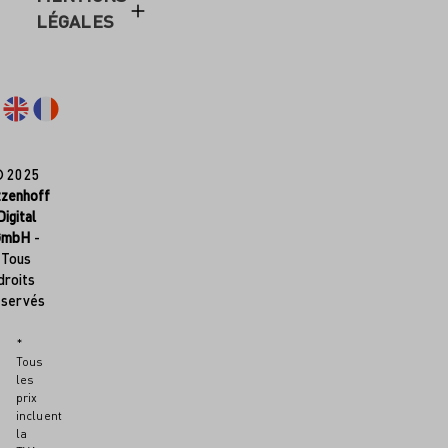
LÉGALES
© 2025
tzenhoff
Digital
GmbH
-
Tous
droits
éservés
*
Tous
les
prix
incluent
la