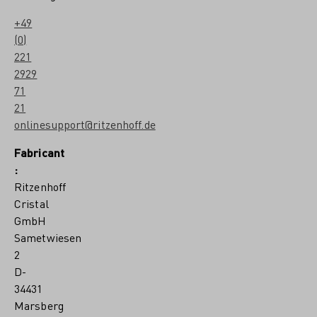
+49
(0)
221
2929
71
21
onlinesupport@ritzenhoff.de
Fabricant
:
Ritzenhoff
Cristal
GmbH
Sametwiesen
2
D-
34431
Marsberg