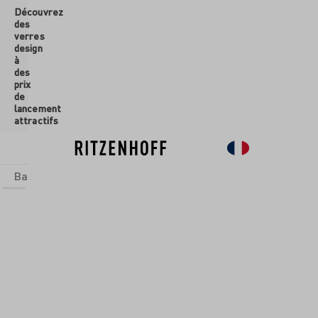
Découvrez
ontenu principal
des
verres
design
à
des
prix
de
lancement
attractifs
Basics
Sets
Univers thématiques
Verres
Nouveau
So
-50%
-50%
-50%
-50%
-50%
-50%
-50%
-50%
-50%
-50%
-50%
Verres
/
Verres