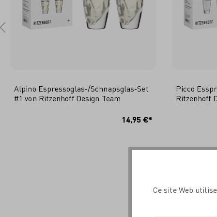
Alpino Espressoglas-/Schnapsglas-Set
Picco Esspr
#1 von Ritzenhoff Design Team
Ritzenhoff 
IN DEN WARENKORB
I
14,95 €*
Ce site Web utilis