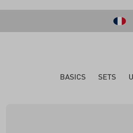
ontenu principal
BASICS
SETS
U