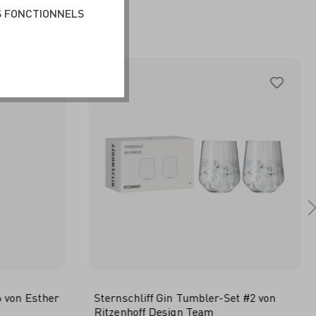
BLE
S FONCTIONNELS
 von Esther
Sternschliff Gin Tumbler-Set #2 von
Ritzenhoff Design Team