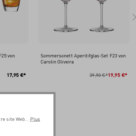
F25 von
Sommersonett Aperitifglas-Set F23 von
Carolin Oliveira
RB
IN DEN WARENKORB
17,95 €*
39,90 €*
19,95 €*
re site Web...
Plus