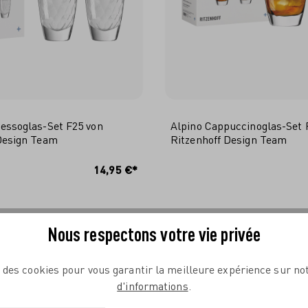
essoglas-Set F25 von
Alpino Cappuccinoglas-Set 
Design Team
Ritzenhoff Design Team
N DEN WARENKORB
IN DEN WARENKO
14,95 €*
Nous respectons votre vie privée
e des cookies pour vous garantir la meilleure expérience sur not
d'informations
.
COMPLÉTEZ VOTRE TABLE