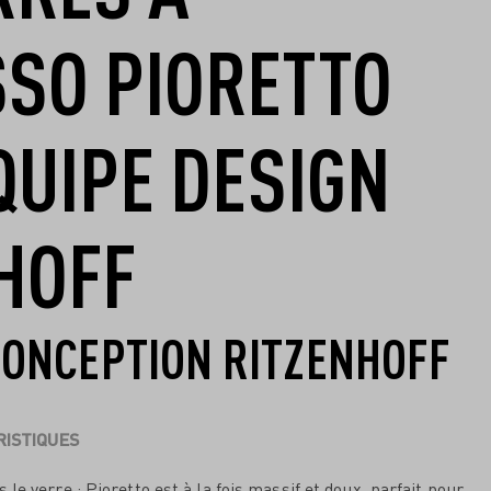
SO PIORETTO
ÉQUIPE DESIGN
HOFF
CONCEPTION RITZENHOFF
ISTIQUES
e verre : Pioretto est à la fois massif et doux, parfait pour