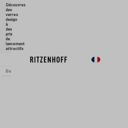
Découvrez
ontenu principal
des
verres
design
à
des
prix
de
lancement
attractifs
Basics
Sets
Univers thématiques
Verres
Nouveau
So
Verres
/
Verres