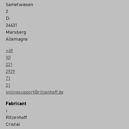
Sametwiesen
2
D-
34431
Marsberg
Allemagne
+49
(0)
221
2929
71
21
onlinesupport@ritzenhoff.de
Fabricant
:
Ritzenhoff
Cristal