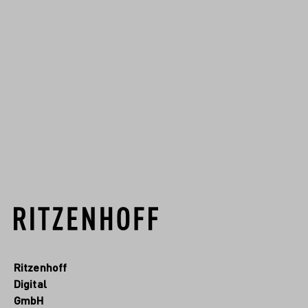
formations pittoresques sur la
céramique et le verre d'un
léger trait. Art du verre
brésilien-portugais, d'usage
universel mais distinctif par sa
conception vitale.
EN SAVOIR PLUS
Ritzenhoff
Digital
GmbH