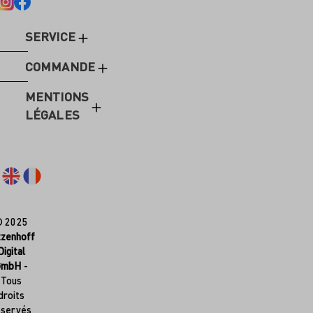
SERVICE
COMMANDE
MENTIONS
LÉGALES
© 2025
tzenhoff
Digital
GmbH
-
Tous
droits
éservés