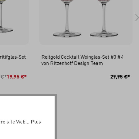
tifglas-Set
Reitgold Cocktail Weinglas-Set #3 #4
von Ritzenhoff Design Team
RB
IN DEN WARENKORB
 €*
19,95 €*
29,95 €*
re site Web...
Plus