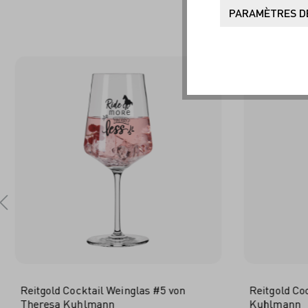
SO
PARAMÈTRES DE
Reitgold Cocktail Weinglas #5 von
Reitgold Co
Theresa Kuhlmann
Kuhlmann