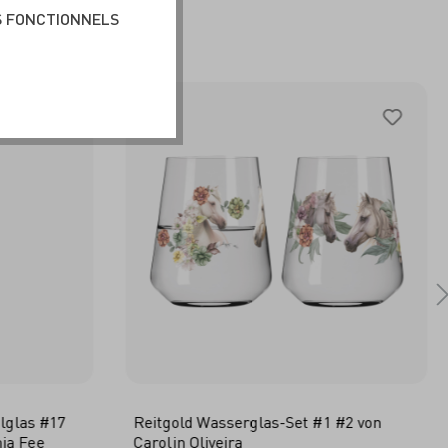
BLE
S FONCTIONNELS
ilglas #17
Reitgold Wasserglas-Set #1 #2 von
ja Fee
Carolin Oliveira