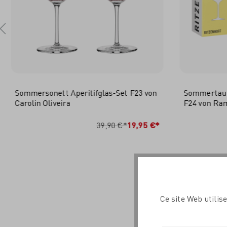
Sommersonett Aperitifglas-Set F23 von
Sommertau L
Carolin Oliveira
F24 von Ra
IN DEN WARENKORB
I
39,90 €*
19,95 €*
Ce site Web utilis