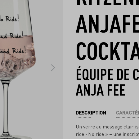
ANJAFE
COCKTA
ÉQUIPE DE 
ANJA FEE
DESCRIPTION
CARACTÉR
Un verre au message clair iss
ride · No ride » – une inscr