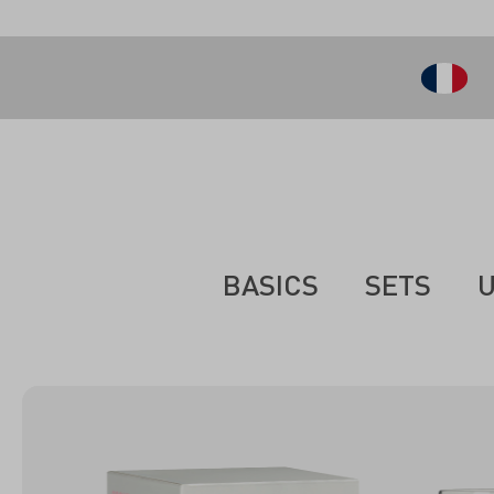
ontenu principal
BASICS
SETS
U