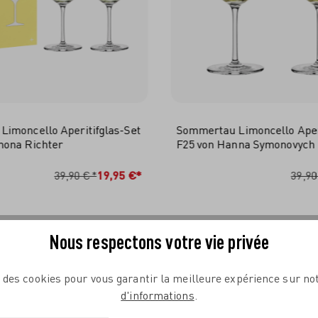
imoncello Aperitifglas-Set
Sommertau Limoncello Aperi
mona Richter
F25 von Hanna Symonovych
N DEN WARENKORB
IN DEN WARENKO
39,90 €*
19,95 €*
39,90
Nous respectons votre vie privée
e des cookies pour vous garantir la meilleure expérience sur not
d'informations
.
COMPLÉTEZ VOTRE TABLE