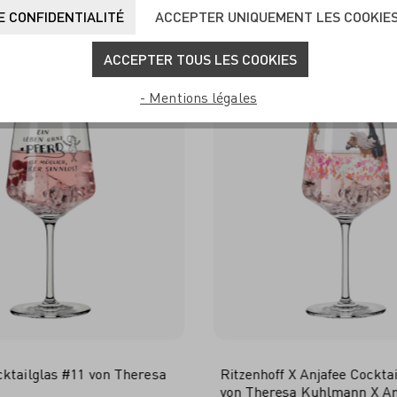
UVENT ACHETÉS ENSEM
 CONFIDENTIALITÉ
ACCEPTER UNIQUEMENT LES COOKIE
ACCEPTER TOUS LES COOKIES
- Mentions légales
cktailglas #11 von Theresa
Ritzenhoff X Anjafee Cockta
von Theresa Kuhlmann X An