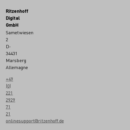
Ritzenhoff
Digital
GmbH
Sametwiesen
2
D-
34431
Marsberg
Allemagne
+49
(0)
221
2929
71
21
onlinesupport@ritzenhoff.de