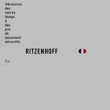
Découvrez
ontenu principal
des
verres
design
à
des
prix
de
lancement
attractifs
Basics
Sets
Univers thématiques
Verres
Nouveau
So
Verres
/
Verres