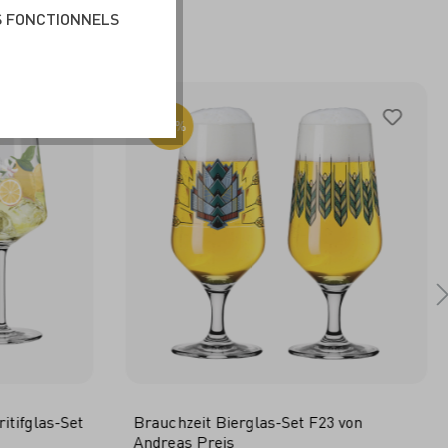
BLE
S FONCTIONNELS
-50%
tifglas-Set
Brauchzeit Bierglas-Set F23 von
Andreas Preis