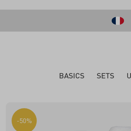
ontenu principal
BASICS
SETS
U
-50%