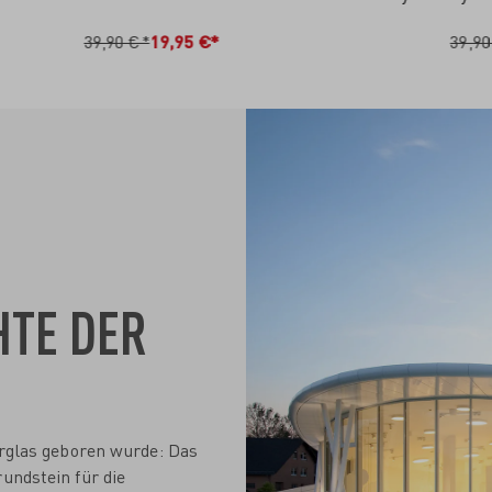
N DEN WARENKORB
IN DEN WARENKO
39,90 €*
19,95 €*
39,90
HTE DER
nerglas geboren wurde: Das
undstein für die