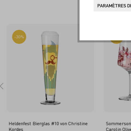
SO
PARAMÈTRES DE
-30%
-50%
Heldenfest Bierglas #10 von Christine
Sommersonet
Kordes
Carolin Oliv