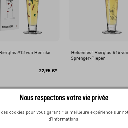
Bierglas #13 von Henrike
Heldenfest Bierglas #16 vo
Sprenger-Pieper
N DEN WARENKORB
IN DEN WARENKO
22,95 €*
Nous respectons votre vie privée
e des cookies pour vous garantir la meilleure expérience sur not
d'informations
.
COMPLÉTEZ VOTRE TABLE