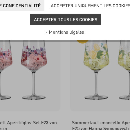
UVENT ACHETÉS ENSEM
 CONFIDENTIALITÉ
ACCEPTER UNIQUEMENT LES COOKIE
ACCEPTER TOUS LES COOKIES
- Mentions légales
-50%
t Aperitifglas-Set F23 von
Sommertau Limoncello Aperi
eira
F25 von Hanna Symonovych