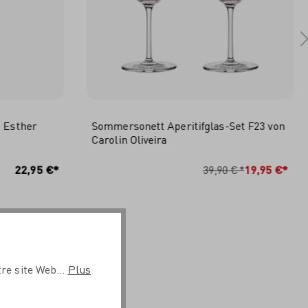
n Esther
Sommersonett Aperitifglas-Set F23 von
Carolin Oliveira
RB
IN DEN WARENKORB
22,95 €*
39,90 €*
19,95 €*
re site Web...
Plus