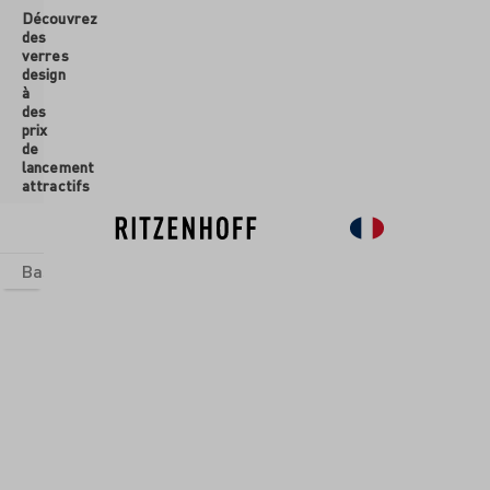
Découvrez
ontenu principal
des
verres
design
à
des
prix
de
lancement
attractifs
Basics
Sets
Univers thématiques
Verres
Nouveau
So
Verres
/
Verres