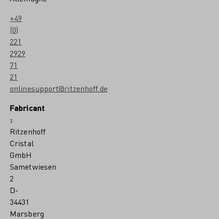
+49
(0)
221
2929
71
21
onlinesupport@ritzenhoff.de
Fabricant
:
Ritzenhoff
Cristal
GmbH
Sametwiesen
2
D-
34431
Marsberg