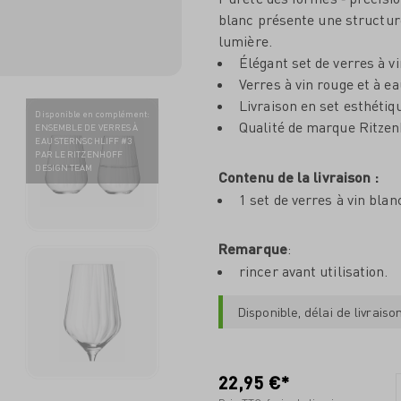
blanc présente une structure 
lumière.
Élégant set de verres à v
Verres à vin rouge et à e
Livraison en set esthétiq
Disponible en complément
:
Qualité de marque Ritzen
ENSEMBLE DE VERRES À
EAU STERNSCHLIFF #3
PAR LE RITZENHOFF
DESIGN TEAM
Contenu de la livraison :
1 set de verres à vin bl
Remarque
:
rincer avant utilisation.
Disponible, délai de livraiso
22,95 €*