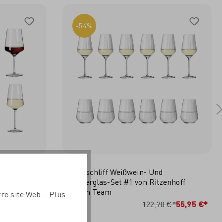
-54%
Sternschliff Weißwein- Und
dine
Wasserglas-Set #1 von Ritzenhoff
Design Team
re site Web...
Plus
RB
IN DEN WARENKORB
 €*
29,90 €*
122,70 €*
55,95 €*