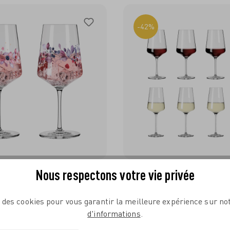
-42%
Nous respectons votre vie privée
t Aperitifglas-Set F23 von
Lichtweiss Julie Weiß- Und
eira
Rotweinglas-Set F22 von Na
Niggemeier
e des cookies pour vous garantir la meilleure expérience sur not
N DEN WARENKORB
IN DEN WARENKO
39,90 €*
19,95 €*
51,80
d'informations
.