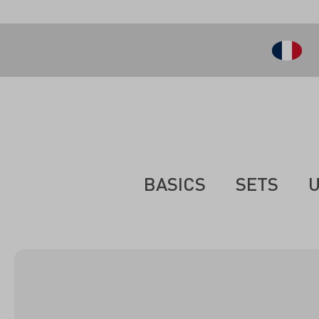
ontenu principal
BASICS
SETS
U