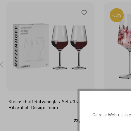
-50%
Sternschliff Rotweinglas-Set #3 von
Sommersonet
Ritzenhoff Design Team
Carolin Oliv
Ce site Web utilis
IN DEN WARENKORB
I
22,95 €*