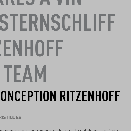
STERNSCHLIFF
ZENHOFF
 TEAM
CONCEPTION RITZENHOFF
ISTIQUES
 jusque dans les moindres détails : le set de verres à vin