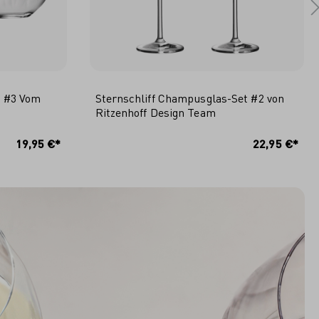
t #3 Vom
Sternschliff Champusglas-Set #2 von
Ritzenhoff Design Team
RB
IN DEN WARENKORB
19,95 €*
22,95 €*