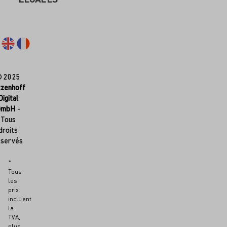
© 2025
tzenhoff
Digital
GmbH
-
Tous
droits
éservés
*
Tous
les
prix
incluent
la
TVA,
plus