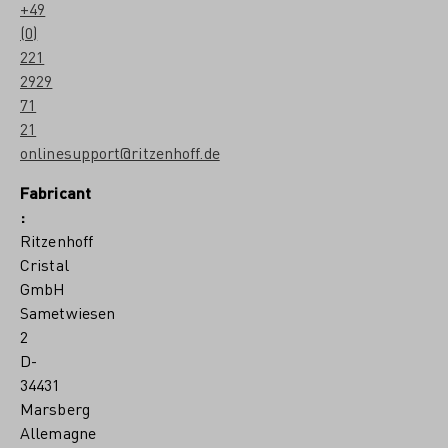
+49
(0)
221
2929
71
21
onlinesupport@ritzenhoff.de
Fabricant
:
Ritzenhoff
Cristal
GmbH
Sametwiesen
2
D-
34431
Marsberg
Allemagne