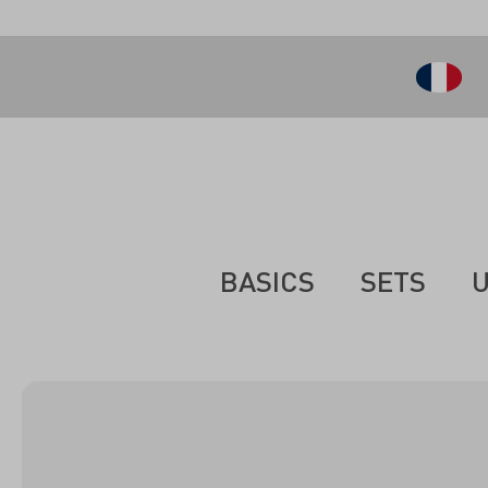
ontenu principal
BASICS
SETS
U