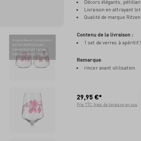
Décors élégants, pétillan
Livraison en attrayant lot
Qualité de marque Ritze
Contenu de la livraison :
Disponible en complément
:
1 set de verres à apéri
SET DE VERRES À EAU
SOMMERSONETT #3 #4
PAR ANA VASCONCELOS
Remarque
:
rincer avant utilisation.
29,95 €*
Prix TTC, frais de livraison en sus