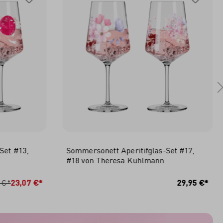
Set #13,
Sommersonett Aperitifglas-Set #17,
#18 von Theresa Kuhlmann
RB
IN DEN WARENKORB
 €*
23,07 €*
29,95 €*