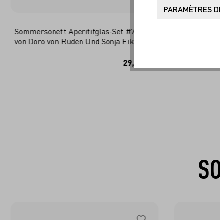
PARAMÈTRES DE
Sommersonett Aperitifglas-Set #7 #8
Sommersonet
von Doro von Rüden Und Sonja Eikler
#14 von Me
IN DEN WARENKORB
I
29,95 €*
SO