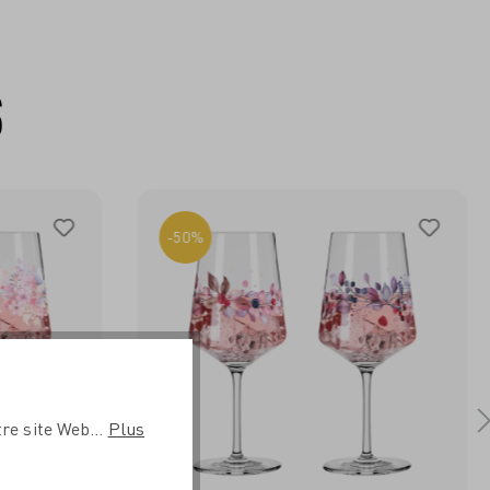
S
-50%
re site Web...
Plus