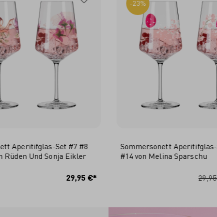
-23%
t Aperitifglas-Set #7 #8
Sommersonett Aperitifglas-
n Rüden Und Sonja Eikler
#14 von Melina Sparschu
N DEN WARENKORB
IN DEN WARENKO
29,95 €*
29,95