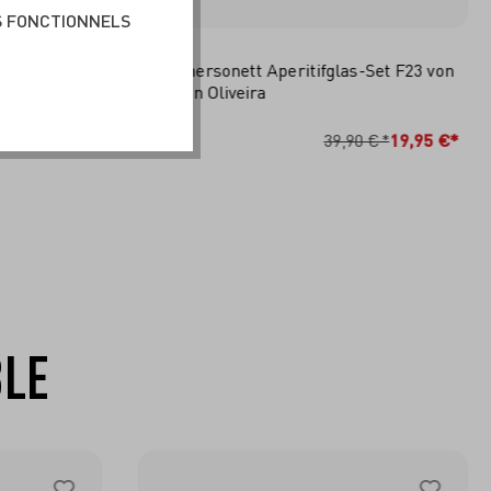
S FONCTIONNELS
Set #17,
Sommersonett Aperitifglas-Set F23 von
Carolin Oliveira
RB
IN DEN WARENKORB
29,95 €*
39,90 €*
19,95 €*
BLE