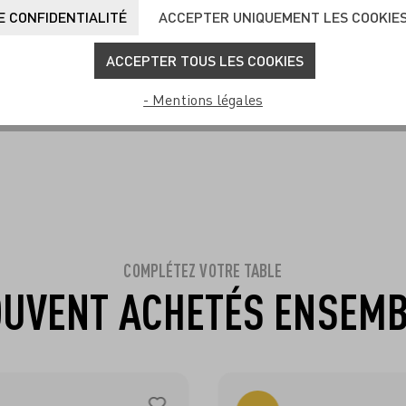
 CONFIDENTIALITÉ
ACCEPTER UNIQUEMENT LES COOKIE
t Aperitifglas-Set #13,
Sommersonett Aperitifglas-
ACCEPTER TOUS LES COOKIES
lina Sparschu
#18 von Theresa Kuhlmann
N DEN WARENKORB
IN DEN WARENKO
- Mentions légales
29,95 €*
23,07 €*
COMPLÉTEZ VOTRE TABLE
UVENT ACHETÉS ENSEM