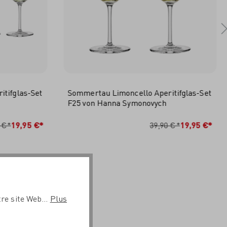
tifglas-Set
Sommertau Limoncello Aperitifglas-Set
F25 von Hanna Symonovych
RB
IN DEN WARENKORB
 €*
19,95 €*
39,90 €*
19,95 €*
re site Web...
Plus