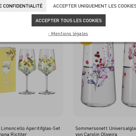
UVENT ACHETÉS ENSEM
 CONFIDENTIALITÉ
ACCEPTER UNIQUEMENT LES COOKIE
ACCEPTER TOUS LES COOKIES
- Mentions légales
-50%
imoncello Aperitifglas-Set
Sommersonett Universalgla
mona Richter
von Carolin Oliveira