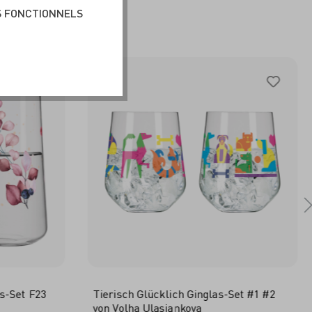
BLE
S FONCTIONNELS
s-Set F23
Tierisch Glücklich Ginglas-Set #1 #2
von Volha Ulasiankova