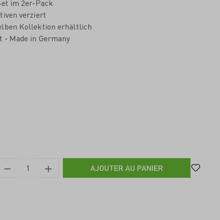
Set im 2er‐Pack
iven verziert
lben Kollektion erhältlich
t ‐ Made in Germany
AJOUTER AU PANIER