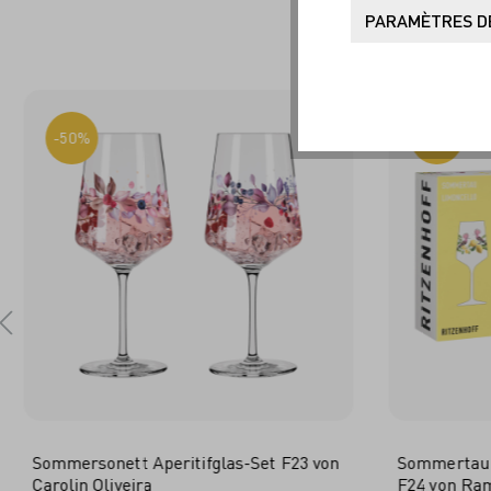
SO
PARAMÈTRES DE
-50%
-50%
Sommersonett Aperitifglas-Set F23 von
Sommertau L
Carolin Oliveira
F24 von Ra