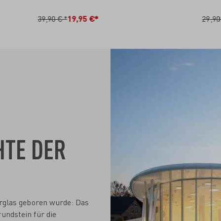
N DEN WARENKORB
IN DEN WARENKO
39,90 €*
19,95 €*
29,90
HTE DER
nerglas geboren wurde: Das
undstein für die