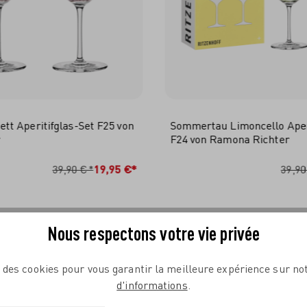
t Aperitifglas-Set F25 von
Sommertau Limoncello Aperi
r
F24 von Ramona Richter
N DEN WARENKORB
IN DEN WARENKO
39,90 €*
19,95 €*
39,90
Nous respectons votre vie privée
e des cookies pour vous garantir la meilleure expérience sur not
d'informations
.
COMPLÉTEZ VOTRE TABLE