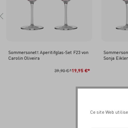
Sommersonett Aperitifglas-Set F23 von
Sommersonet
Carolin Oliveira
Sonja Eikle
IN DEN WARENKORB
I
39,90 €*
19,95 €*
Ce site Web utilis