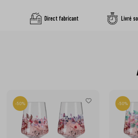
Direct fabricant
Livré so
-50%
-50%